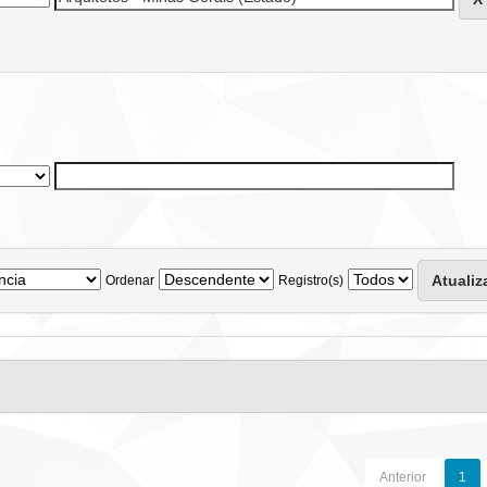
Ordenar
Registro(s)
Anterior
1