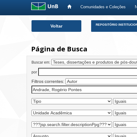
Comunidades e Coleções
Skip
REPOSITÓRIO INSTITUCIO
Voltar
navigation
Página de Busca
Buscar em:
por
Filtros correntes: