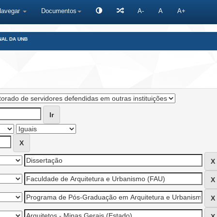
Navegar
Documentos
A-
A
A+
NAL DA UNB