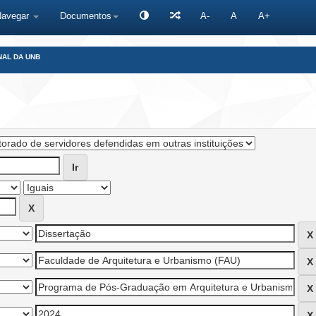
Navegar
Documentos
A-
A
A+
NAL DA UNB