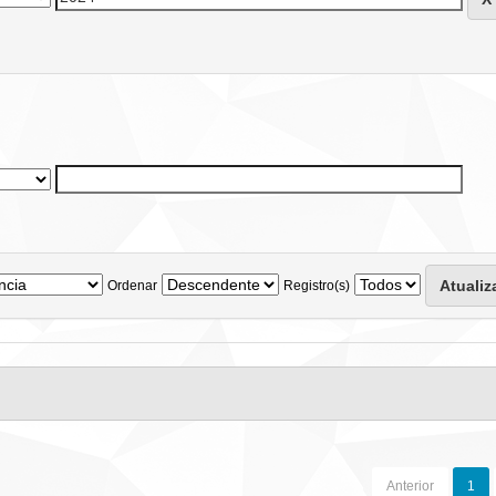
Ordenar
Registro(s)
Anterior
1