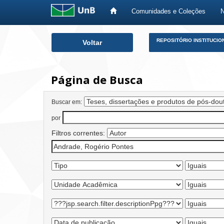
Comunidades e Coleções
Skip
REPOSITÓRIO INSTITUCIO
Voltar
navigation
Página de Busca
Buscar em:
por
Filtros correntes: