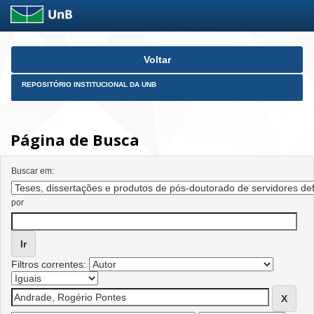
Skip
Voltar
navigation
REPOSITÓRIO INSTITUCIONAL DA UNB
Página de Busca
Buscar em:
por
Filtros correntes: