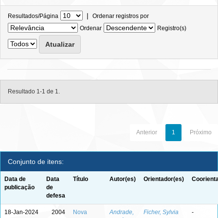
|
Resultados/Página
Ordenar registros por
Ordenar
Registro(s)
Resultado 1-1 de 1.
Anterior
1
Próximo
Conjunto de itens:
Data de
Data
Título
Autor(es)
Orientador(es)
Coorient
publicação
de
defesa
18-Jan-2024
2004
Nova
Andrade,
Ficher, Sylvia
-