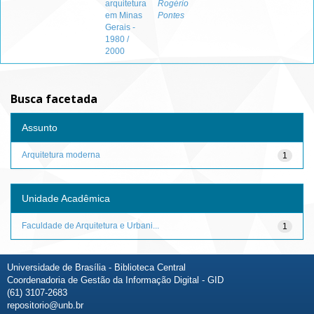
arquitetura
Rogério
em Minas
Pontes
Gerais -
1980 /
2000
Busca facetada
Assunto
Arquitetura moderna
1
Unidade Acadêmica
Faculdade de Arquitetura e Urbani...
1
Universidade de Brasília - Biblioteca Central
Coordenadoria de Gestão da Informação Digital - GID
(61) 3107-2683
repositorio@unb.br