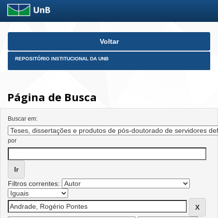
Skip
Voltar
navigation
REPOSITÓRIO INSTITUCIONAL DA UNB
Página de Busca
Buscar em:
por
Filtros correntes: