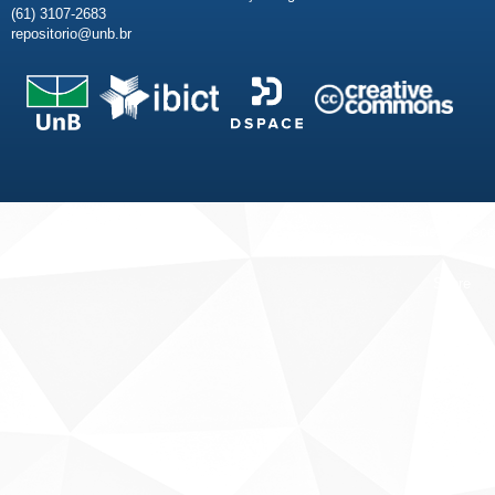
(61) 3107-2683
repositorio@unb.br
Fale conosco
Sobre