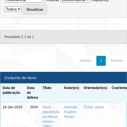
Ordenar
Registro(s)
Resultado 1-1 de 1.
Anterior
1
Próximo
Conjunto de itens:
Data de
Data
Título
Autor(es)
Orientador(es)
Coorient
publicação
de
defesa
18-Jan-2024
2004
Nova
Andrade,
Ficher, Sylvia
-
arquitetura
Rogério
em Minas
Pontes
Gerais -
1980 /