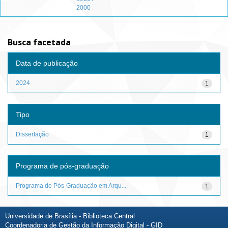
2000
Busca facetada
Data de publicação
2024
1
Tipo
Dissertação
1
Programa de pós-graduação
Programa de Pós-Graduação em Arqu...
1
Universidade de Brasília - Biblioteca Central
Coordenadoria de Gestão da Informação Digital - GID