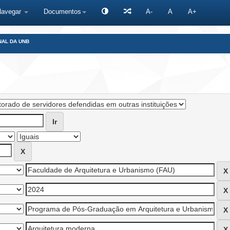
Navegar
Documentos
A-
A
A+
NAL DA UNB