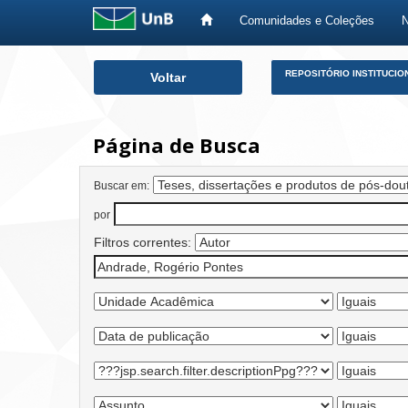
Comunidades e Coleções
Skip
REPOSITÓRIO INSTITUCIO
Voltar
navigation
Página de Busca
Buscar em:
por
Filtros correntes: