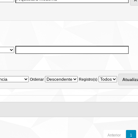
Ordenar
Registro(s)
Anterior
1