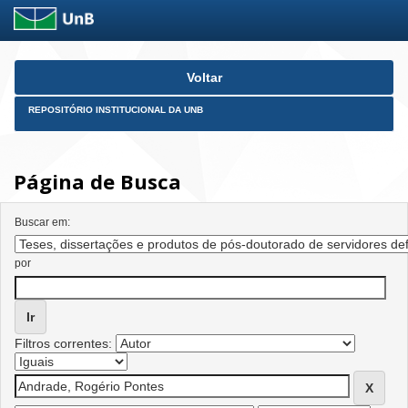
Skip
Voltar
navigation
REPOSITÓRIO INSTITUCIONAL DA UNB
Página de Busca
Buscar em:
por
Filtros correntes: