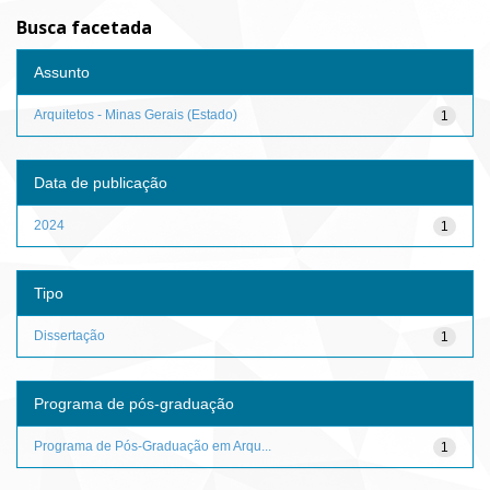
Busca facetada
Assunto
Arquitetos - Minas Gerais (Estado)
1
Data de publicação
2024
1
Tipo
Dissertação
1
Programa de pós-graduação
Programa de Pós-Graduação em Arqu...
1