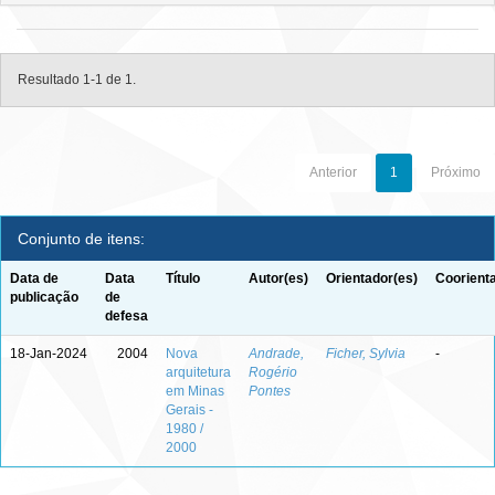
Resultado 1-1 de 1.
Anterior
1
Próximo
Conjunto de itens:
Data de
Data
Título
Autor(es)
Orientador(es)
Coorient
publicação
de
defesa
18-Jan-2024
2004
Nova
Andrade,
Ficher, Sylvia
-
arquitetura
Rogério
em Minas
Pontes
Gerais -
1980 /
2000