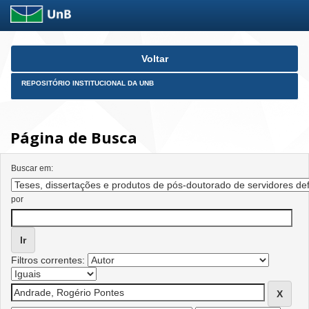
Skip
Voltar
navigation
REPOSITÓRIO INSTITUCIONAL DA UNB
Página de Busca
Buscar em:
por
Filtros correntes: