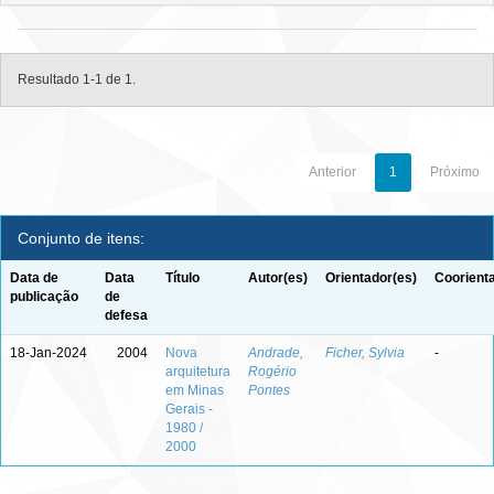
Resultado 1-1 de 1.
Anterior
1
Próximo
Conjunto de itens:
Data de
Data
Título
Autor(es)
Orientador(es)
Coorient
publicação
de
defesa
18-Jan-2024
2004
Nova
Andrade,
Ficher, Sylvia
-
arquitetura
Rogério
em Minas
Pontes
Gerais -
1980 /
2000