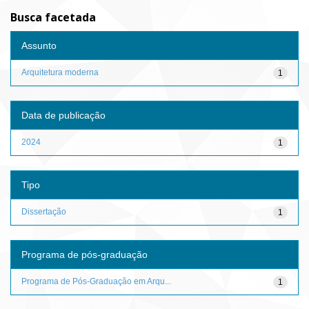
Busca facetada
Assunto
Arquitetura moderna
1
Data de publicação
2024
1
Tipo
Dissertação
1
Programa de pós-graduação
Programa de Pós-Graduação em Arqu...
1