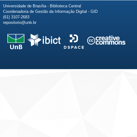
Universidade de Brasília - Biblioteca Central
Coordenadoria de Gestão da Informação Digital - GID
(61) 3107-2683
repositorio@unb.br
Fale conosco
Sobre