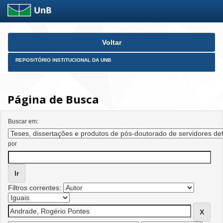
Skip
Voltar
navigation
REPOSITÓRIO INSTITUCIONAL DA UNB
Página de Busca
Buscar em:
por
Filtros correntes: