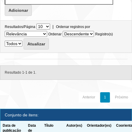
|
Resultados/Página
Ordenar registros por
Ordenar
Registro(s)
Resultado 1-1 de 1.
Anterior
1
Próximo
Conjunto de itens:
Data de
Data
Título
Autor(es)
Orientador(es)
Coorient
publicação
de