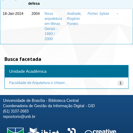
defesa
18-Jan-2024
2004
Nova
Andrade,
Ficher, Sylvia
-
arquitetura
Rogério
em Minas
Pontes
Gerais -
1980 /
2000
Busca facetada
Unidade Acadêmica
Faculdade de Arquitetura e Urbani...
1
Universidade de Brasília - Biblioteca Central
Coordenadoria de Gestão da Informação Digital - GID
(61) 3107-2683
repositorio@unb.br