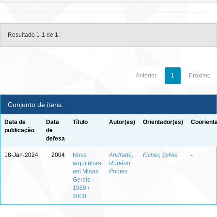
Resultado 1-1 de 1.
Anterior
1
Próximo
Conjunto de itens:
Data de
Data
Título
Autor(es)
Orientador(es)
Coorient
publicação
de
defesa
18-Jan-2024
2004
Nova
Andrade,
Ficher, Sylvia
-
arquitetura
Rogério
em Minas
Pontes
Gerais -
1980 /
2000