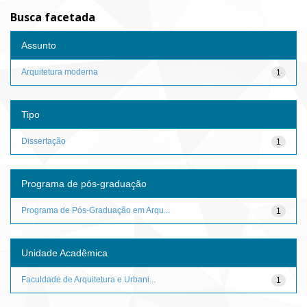
Busca facetada
Assunto
Arquitetura moderna
1
Tipo
Dissertação
1
Programa de pós-graduação
Programa de Pós-Graduação em Arqu...
1
Unidade Acadêmica
Faculdade de Arquitetura e Urbani...
1