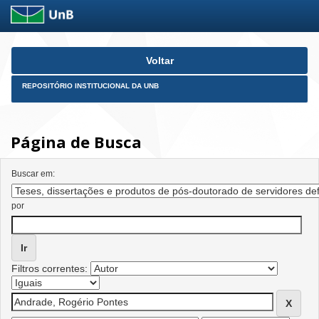
Skip
Voltar
navigation
REPOSITÓRIO INSTITUCIONAL DA UNB
Página de Busca
Buscar em:
por
Filtros correntes: