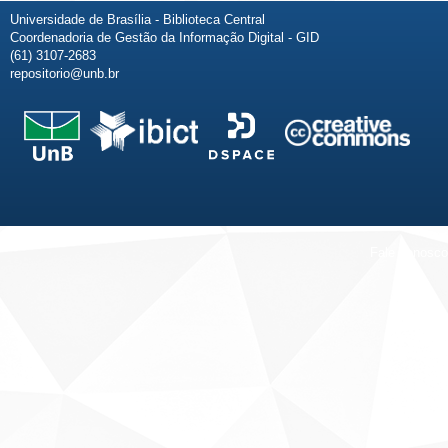
Universidade de Brasília - Biblioteca Central
Coordenadoria de Gestão da Informação Digital - GID
(61) 3107-2683
repositorio@unb.br
Fale conosco
Sobre