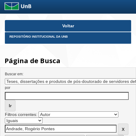
Skip
Voltar
navigation
REPOSITÓRIO INSTITUCIONAL DA UNB
Página de Busca
Buscar em:
por
Filtros correntes: