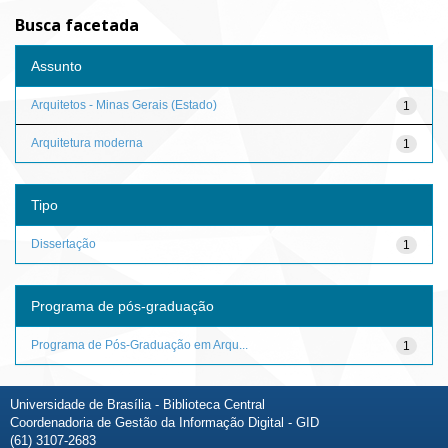
Busca facetada
Assunto
Arquitetos - Minas Gerais (Estado)
1
Arquitetura moderna
1
Tipo
Dissertação
1
Programa de pós-graduação
Programa de Pós-Graduação em Arqu...
1
Universidade de Brasília - Biblioteca Central
Coordenadoria de Gestão da Informação Digital - GID
(61) 3107-2683