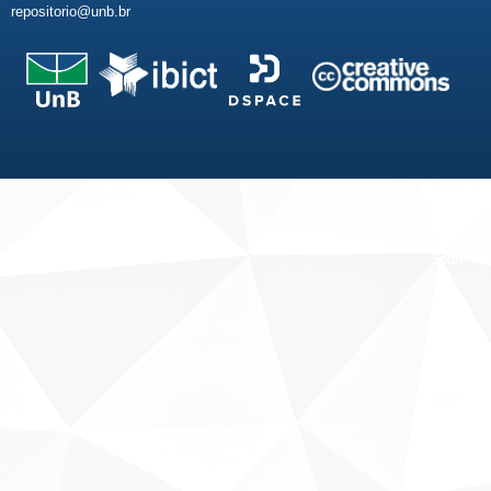
repositorio@unb.br
Fale conosco
Sobre