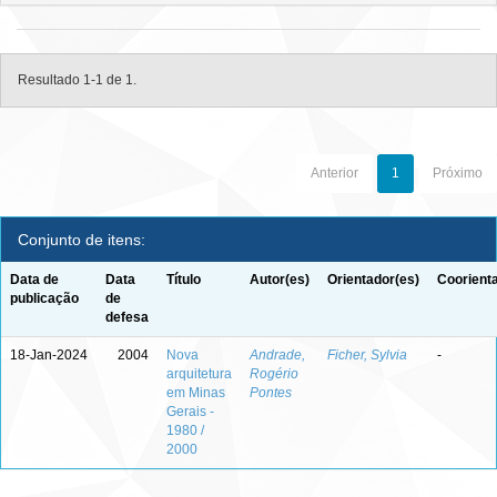
Resultado 1-1 de 1.
Anterior
1
Próximo
Conjunto de itens:
Data de
Data
Título
Autor(es)
Orientador(es)
Coorient
publicação
de
defesa
18-Jan-2024
2004
Nova
Andrade,
Ficher, Sylvia
-
arquitetura
Rogério
em Minas
Pontes
Gerais -
1980 /
2000