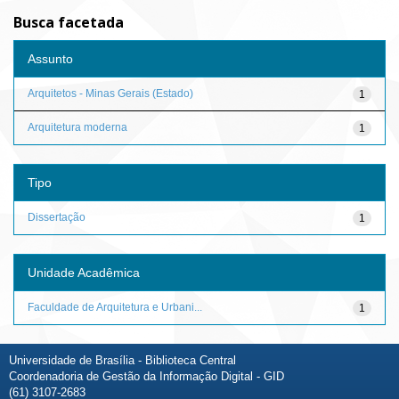
Busca facetada
Assunto
Arquitetos - Minas Gerais (Estado)
1
Arquitetura moderna
1
Tipo
Dissertação
1
Unidade Acadêmica
Faculdade de Arquitetura e Urbani...
1
Universidade de Brasília - Biblioteca Central
Coordenadoria de Gestão da Informação Digital - GID
(61) 3107-2683