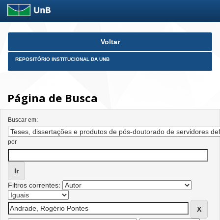
Skip
Voltar
navigation
REPOSITÓRIO INSTITUCIONAL DA UNB
Página de Busca
Buscar em:
por
Filtros correntes: