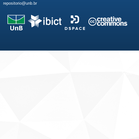
repositorio@unb.br
Fale conosco
Sobre