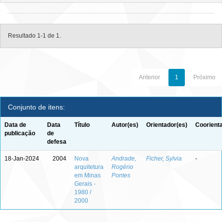
Resultado 1-1 de 1.
Anterior
1
Próximo
Conjunto de itens:
Data de
Data
Título
Autor(es)
Orientador(es)
Coorient
publicação
de
defesa
18-Jan-2024
2004
Nova
Andrade,
Ficher, Sylvia
-
arquitetura
Rogério
em Minas
Pontes
Gerais -
1980 /
2000