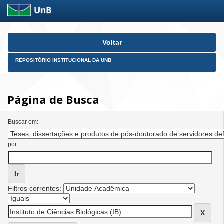
Skip
Voltar
navigation
REPOSITÓRIO INSTITUCIONAL DA UNB
Página de Busca
Buscar em:
por
Filtros correntes: