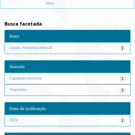
virus
Busca facetada
Autor
Lovato, Fernanda Antinolfi
1
Assunto
Capsicum chinense
1
Tospovírus
1
Data de publicação
2023
1