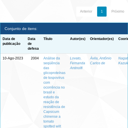
Anterior
1
Próximo
Conjunto de itens:
Data de
Data
Título
Autor(es)
Orientador(es)
Coori
publicação
de
defesa
10-Ago-2023
2004
Análise da
Lovato,
Ávila, Antônio
Nagata
seqüência
Fernanda
Carlos de
Kazuk
das
Antinolfi
glicoproteínas
de tospovírus
com
ocorrência no
brasil e
estudo da
reação de
resistência de
Capsicum
chinense a
tomato
spotted wilt