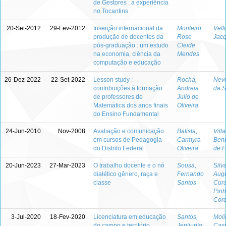
de Gestores : a experiência
no Tocantins
20-Set-2012
29-Fev-2012
Inserção internacional da
Monteiro,
Vell
produção de docentes da
Rose
Jac
pós-graduação : um estudo
Cleide
na economia, ciência da
Mendes
computação e educação
26-Dez-2022
22-Set-2022
Lesson study :
Rocha,
Neve
contribuições à formação
Andreia
da S
de professores de
Julio de
Matemática dos anos finais
Oliveira
do Ensino Fundamental
24-Jun-2010
Nov-2008
Avaliação e comunicação
Batista,
Vill
em cursos de Pedagogia
Carmyra
Beni
do Distrito Federal
Oliveira
de F
20-Jun-2023
27-Mar-2023
O trabalho docente e o nó
Sousa,
Silv
dialético gênero, raça e
Fernando
Aug
classe
Santos
Cur
Pinh
Cord
3-Jul-2020
18-Fev-2020
Licenciatura em educação
Santos,
Moli
do campo e território
Jenijunio
Cas