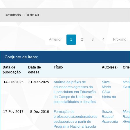
Resultado 1-10 de 40.
Anterior
1
2
3
4
Próximo
Conjunto de itens:
Data de
Data de
Título
Autor(es)
Orie
publicação
defesa
14-Out-2025
31-Mar-2025
Análise da práxis de
Silva,
Moli
educadores egressos da
Maria
Cas
Licenciatura em Educação
Célia
do Campo da Unifesspa :
Vieira da
potencialidades e desafios
17-Fev-2017
8-Dez-2016
Formação de
Souza,
Mor
professores/coordenadores
Raquel
Raq
pedagógicos a partir do
Aparecida
Alm
Programa Nacional Escola