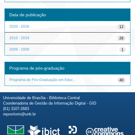
Data de publicação
2020 - 2026
12
2010 - 2019
26
2009 - 2009
1
Programa de pós-graduação
Programa de Pós-Graduação em Educ...
40
Universidade de Brasília - Biblioteca Central
Coordenadoria de Gestão da Informação Digital - GID
(61) 3107-2683
repositorio@unb.br