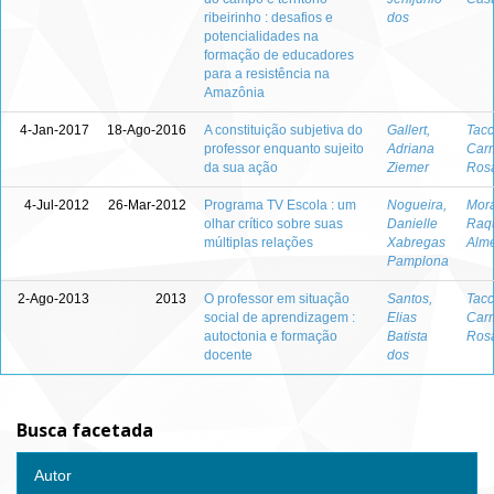
ribeirinho : desafios e
dos
potencialidades na
formação de educadores
para a resistência na
Amazônia
4-Jan-2017
18-Ago-2016
A constituição subjetiva do
Gallert,
Tacc
professor enquanto sujeito
Adriana
Carm
da sua ação
Ziemer
Ros
4-Jul-2012
26-Mar-2012
Programa TV Escola : um
Nogueira,
Mor
olhar crítico sobre suas
Danielle
Raq
múltiplas relações
Xabregas
Alm
Pamplona
2-Ago-2013
2013
O professor em situação
Santos,
Tacc
social de aprendizagem :
Elias
Carm
autoctonia e formação
Batista
Ros
docente
dos
Busca facetada
Autor