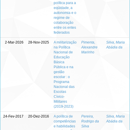
política para a
eqüidade, a
autonomia e o
regime de
colaboração
entre os entes
federados
2-Mar-2026
28-Nov-2025
A militarização
Pimenta,
Silva, Maria
na Política
Alexandre
Abádia da
Nacional de
Marinho
Educação
Básica
Pública e na
gestão
escolar : o
Programa
Nacional das
Escolas
Cívico-
Militares
(2019-2023)
24-Fev-2017
20-Dez-2016
A política de
Pereira,
Silva, Maria
competências
Rodrigo da
Abádia da
e habilidades
Silva