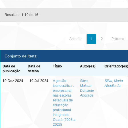
Resultado 1-10 de 16.
Anterior
1
2
Próximo
Conjunto de itens:
Data de
Data de
Título
Autor(es)
Orientador(es
publicação
defesa
10-Dez-2024
19-Jul-2024
A gestão
Silva,
Silva, Maria
tecnocrática e
Maicon
Abádia da
empresarial
Donizete
nas escolas
Andrade
estaduais de
educação
profissional
integral do
Ceará (2008 a
2023)