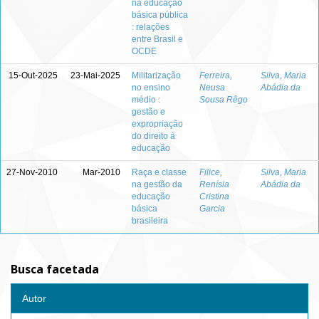
na educação
básica pública
: relações
entre Brasil e
OCDE
15-Out-2025
23-Mai-2025
Militarização
Ferreira,
Silva, Maria
no ensino
Neusa
Abádia da
médio :
Sousa Rêgo
gestão e
expropriação
do direito à
educação
27-Nov-2010
Mar-2010
Raça e classe
Filice,
Silva, Maria
na gestão da
Renísia
Abádia da
educação
Cristina
básica
Garcia
brasileira
Busca facetada
Autor