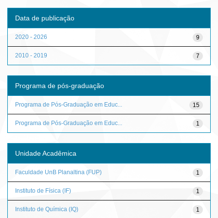
Data de publicação
2020 - 2026
9
2010 - 2019
7
Programa de pós-graduação
Programa de Pós-Graduação em Educ...
15
Programa de Pós-Graduação em Educ...
1
Unidade Acadêmica
Faculdade UnB Planaltina (FUP)
1
Instituto de Física (IF)
1
Instituto de Química (IQ)
1