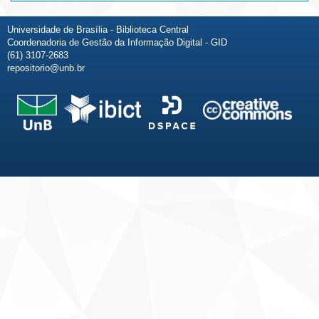
Universidade de Brasília - Biblioteca Central
Coordenadoria de Gestão da Informação Digital - GID
(61) 3107-2683
repositorio@unb.br
Fale conosco
Sobre