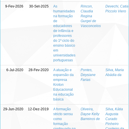
9-Fev-2026
30-Set-2025
As
Rincon,
Devechi, Catia
humanidades
Claudia
Piccolo Viero
na formação
Regina
de
Gurgel de
educadores
Vasconcelos
de infância e
professores
do 1º ciclo do
ensino básico
em
universidades
portuguesas
6-Jul-2020
28-Fev-2020
A atuação e
Pontes,
Silva, Maria
expansão da
Deysiane
Abádia da
empresa
Farias
Kroton
Educacional
na educação
básica
29-Jun-2020
12-Dez-2019
A formação
Oliveira,
Silva, Kátia
stricto sensu
Dayse Kelly
Augusta
como
Barreiros de
Curado
formação
Pinheiro
continuada na
Cordeiro da