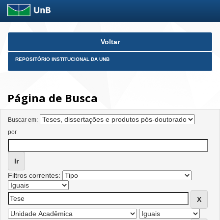
Skip
Voltar
navigation
REPOSITÓRIO INSTITUCIONAL DA UNB
Página de Busca
Buscar em:
por
Filtros correntes: