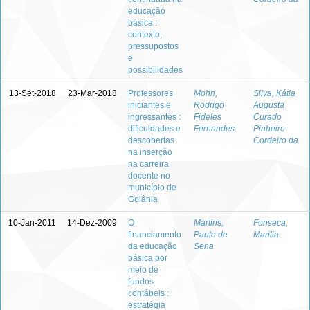
educação
básica :
contexto,
pressupostos
e
possibilidades
13-Set-2018
23-Mar-2018
Professores
Mohn,
Silva, Kátia
iniciantes e
Rodrigo
Augusta
ingressantes :
Fideles
Curado
dificuldades e
Fernandes
Pinheiro
descobertas
Cordeiro da
na inserção
na carreira
docente no
município de
Goiânia
10-Jan-2011
14-Dez-2009
O
Martins,
Fonseca,
financiamento
Paulo de
Marilia
da educação
Sena
básica por
meio de
fundos
contábeis :
estratégia