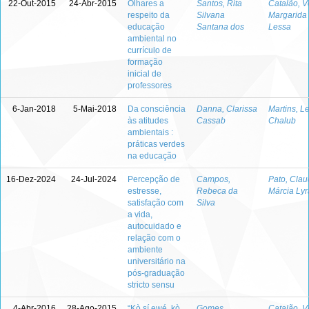
22-Out-2015
24-Abr-2015
Olhares a
Santos, Rita
Catalão, V
respeito da
Silvana
Margarida
educação
Santana dos
Lessa
ambiental no
currículo de
formação
inicial de
professores
6-Jan-2018
5-Mai-2018
Da consciência
Danna, Clarissa
Martins, Le
às atitudes
Cassab
Chalub
ambientais :
práticas verdes
na educação
16-Dez-2024
24-Jul-2024
Percepção de
Campos,
Pato, Clau
estresse,
Rebeca da
Márcia Lyr
satisfação com
Silva
a vida,
autocuidado e
relação com o
ambiente
universitário na
pós-graduação
stricto sensu
4-Abr-2016
28-Ago-2015
“Kò sí ewé, kò
Gomes,
Catalão, V