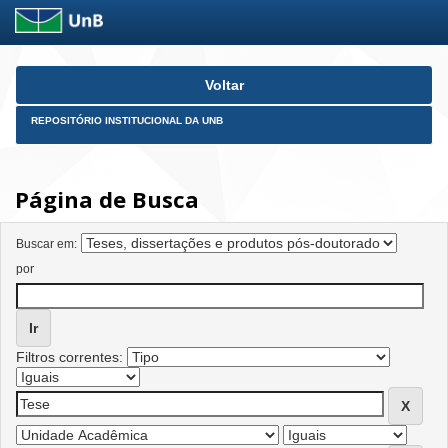
Skip
Voltar
navigation
REPOSITÓRIO INSTITUCIONAL DA UNB
Página de Busca
Buscar em:
por
Filtros correntes: