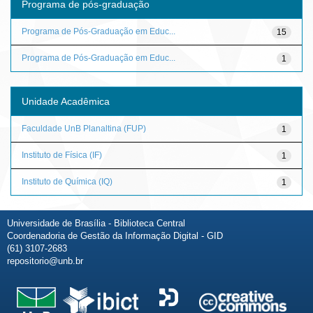
Programa de pós-graduação
Programa de Pós-Graduação em Educ...
15
Programa de Pós-Graduação em Educ...
1
Unidade Acadêmica
Faculdade UnB Planaltina (FUP)
1
Instituto de Física (IF)
1
Instituto de Química (IQ)
1
Universidade de Brasília - Biblioteca Central
Coordenadoria de Gestão da Informação Digital - GID
(61) 3107-2683
repositorio@unb.br