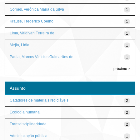
Gomes, Verônica Maria da Silva
1
Krause, Frederico Coelho
1
Lima, Valdivan Ferreira de
1
Mejia, Lídia
1
Paula, Marcos Vinícius Guimarães de
1
próximo >
Assunto
Catadores de materiais recicláveis
2
Ecologia humana
2
Transdisciplinaridade
2
Administração pública
1