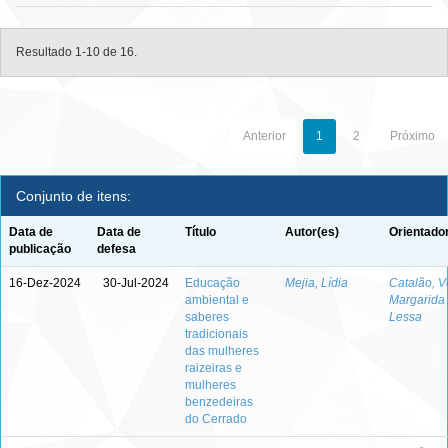
Resultado 1-10 de 16.
Anterior
1
2
Próximo
Conjunto de itens:
Data de
Data de
Título
Autor(es)
Orientado
publicação
defesa
16-Dez-2024
30-Jul-2024
Educação
Mejia, Lídia
Catalão, V
ambiental e
Margarida
saberes
Lessa
tradicionais
das mulheres
raizeiras e
mulheres
benzedeiras
do Cerrado