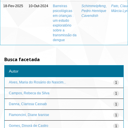
18-Fev-2025
10-Out-2024
Barreiras
Schimmelpfeng,
Pato, Clau
psicológicas
Pedro Henrique
Márcia Lyr
em crianças :
Cavendish
um estudo
exploratório
sobre a
transmissão da
dengue
Busca facetada
Autor
Alves, Maria do Rosário do Nascim...
1
Campos, Rebeca da Silva
1
Danna, Clarissa Cassab
1
Fiamoncini, Diane Ivanise
1
Gomes, Dinorá de Castro
1