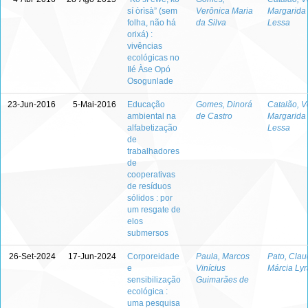
sí òrìsà” (sem
Verônica Maria
Margarida
folha, não há
da Silva
Lessa
orixá) :
vivências
ecológicas no
Ilé Àse Opó
Osogunlade
23-Jun-2016
5-Mai-2016
Educação
Gomes, Dinorá
Catalão, V
ambiental na
de Castro
Margarida
alfabetização
Lessa
de
trabalhadores
de
cooperativas
de resíduos
sólidos : por
um resgate de
elos
submersos
26-Set-2024
17-Jun-2024
Corporeidade
Paula, Marcos
Pato, Clau
e
Vinícius
Márcia Lyr
sensibilização
Guimarães de
ecológica :
uma pesquisa