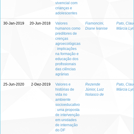
vivencial com
crianças e
adolescentes
30-Jan-2019
20-Jun-2018
Valores
Fiamoncini,
Pato, Clau
humanos como
Diane Ivanise
Márcia Lyr
preditores de
crenças
agroecológicas
: implicações
na formação e
educação dos
profissionais
das ciências
agrárias
25-Jun-2020
2-Dez-2019
Valores e
Rezende
Pato, Clau
histórias de
Júnior, Luiz
Márcia Lyr
vida no
Nolasco de
ambiente
socioeducativo
: uma proposta
de intervenção
em unidades
de internação
do DF