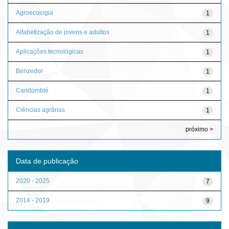
Agroecologia
1
Alfabetização de jovens e adultos
1
Aplicações tecnológicas
1
Benzedor
1
Candomblé
1
Ciências agrárias
1
próximo >
Data de publicação
2020 - 2025
7
2014 - 2019
9