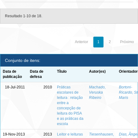
Resultado 1-10 de 18.
Anterior
1
2
Próximo
Conjunto de itens:
Data de
Data de
Título
Autor(es)
Orientador
publicação
defesa
18-Jul-2011
2010
Práticas
Machado,
Bortoni-
escolares de
Veruska
Ricardo, St
leitura : relação
Ribeiro
Maris
entre a
concepção de
leitura do PISA
e as práticas da
escola
19-Nov-2013
2013
Leitor e leituras
Tiesenhausen,
Dias, Ânge