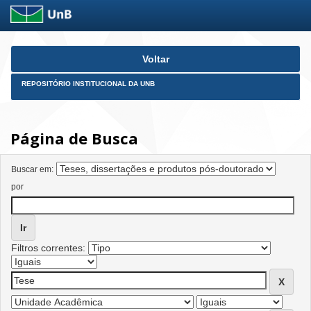
Skip
Voltar
navigation
REPOSITÓRIO INSTITUCIONAL DA UNB
Página de Busca
Buscar em:
por
Filtros correntes: