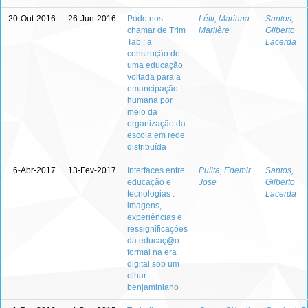
20-Out-2016
26-Jun-2016
Pode nos
Létti, Mariana
Santos,
chamar de Trim
Marlière
Gilberto
Tab : a
Lacerda
construção de
uma educação
voltada para a
emancipação
humana por
meio da
organização da
escola em rede
distribuída
6-Abr-2017
13-Fev-2017
Interfaces entre
Pulita, Edemir
Santos,
educação e
Jose
Gilberto
tecnologias :
Lacerda
imagens,
experiências e
ressignificações
da educaç@o
formal na era
digital sob um
olhar
benjaminiano