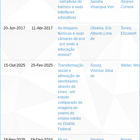
: narrativas do
Sandra
Álvares
barroco e suas
Vivacqua Von
Correia
interfaces
educativas
20-Jun-2017
11-Abr-2017
As imagens
Oliveira, Eric
Tunes,
técnicas e suas
Alberto Lima
Elizabeth
câmaras de eco
de
: por onde a
educação
ressoa?
15-Out-2025
25-Fev-2025
Transformação
Souza,
Weller, Wiv
social e
Vinicius Silva
afirmação de
de
identidades
através de
zines : um
estudo
comparado de
imagens de
jovens do
ensino médio
no Distrito
Federal
18-Fev-2025
19-Dez-2024
Fé na
Ferreira,
Reses,