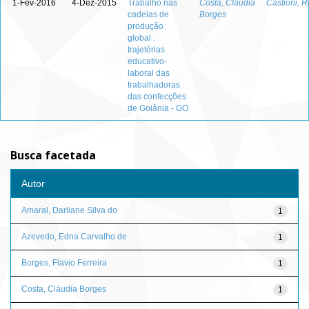
1-Fev-2016
4-Dez-2015
Trabalho nas
Costa, Cláudia
Castioni, 
cadeias de
Borges
produção
global :
trajetórias
educativo-
laboral das
trabalhadoras
das confecções
de Goiânia - GO
Busca facetada
Autor
Amaral, Darliane Silva do
1
Azevedo, Edna Carvalho de
1
Borges, Flavio Ferreira
1
Costa, Cláudia Borges
1