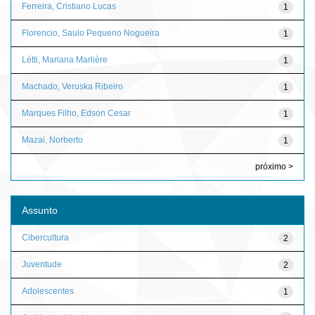
Ferreira, Cristiano Lucas
1
Florencio, Saulo Pequeno Nogueira
1
Létti, Mariana Marlière
1
Machado, Veruska Ribeiro
1
Marques Filho, Edson Cesar
1
Mazai, Norberto
1
próximo >
Assunto
Cibercultura
2
Juventude
2
Adolescentes
1