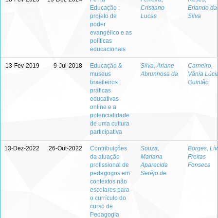
Educação :
Cristiano
Erlando da
projeto de
Lucas
Silva
poder
evangélico e as
políticas
educacionais
13-Fev-2019
9-Jul-2018
Educação &
Silva, Ariane
Carneiro,
museus
Abrunhosa da
Vânia Lúci
brasileiros :
Quintão
práticas
educativas
online e a
potencialidade
de uma cultura
participativa
13-Dez-2022
26-Out-2022
Contribuições
Souza,
Borges, Lív
da atuação
Mariana
Freitas
profissional de
Aparecida
Fonseca
pedagogos em
Serêjo de
contextos não
escolares para
o currículo do
curso de
Pedagogia