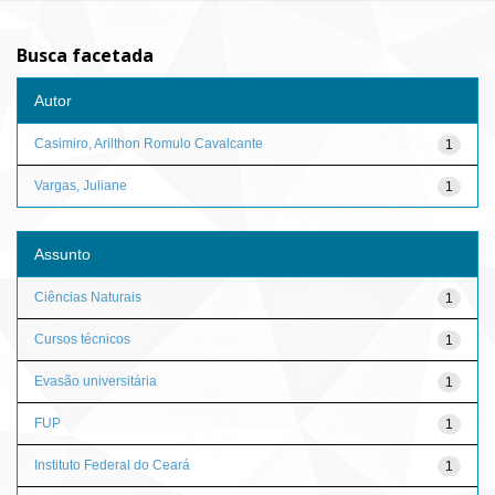
Busca facetada
Autor
Casimiro, Arilthon Romulo Cavalcante
1
Vargas, Juliane
1
Assunto
Ciências Naturais
1
Cursos técnicos
1
Evasão universitária
1
FUP
1
Instituto Federal do Ceará
1