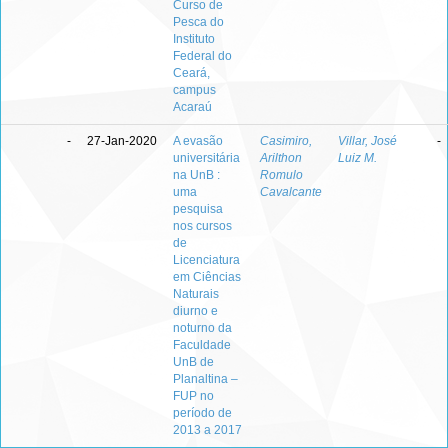
Curso de
Pesca do
Instituto
Federal do
Ceará,
campus
Acaraú
-
27-Jan-2020
A evasão
Casimiro,
Villar, José
-
universitária
Arilthon
Luiz M.
na UnB :
Romulo
uma
Cavalcante
pesquisa
nos cursos
de
Licenciatura
em Ciências
Naturais
diurno e
noturno da
Faculdade
UnB de
Planaltina –
FUP no
período de
2013 a 2017