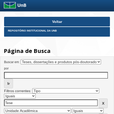
Skip
Voltar
navigation
REPOSITÓRIO INSTITUCIONAL DA UNB
Página de Busca
Buscar em:
por
Filtros correntes: