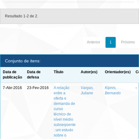
Resultado 1-2 de 2.
Anterior
1
Próximo
Conjunto de itens:
Data de
Data de
Título
Autor(es)
Orientador(es)
C
publicação
defesa
7-Abr-2016
23-Fev-2016
A relação
Vargas,
Kipnis,
-
entre a
Juliane
Bernardo
oferta e
demanda de
curso
técnico de
nível médio
subseqüente
: um estudo
sobre o