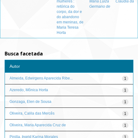
mulheres :
Maria Luiza
Claudia da
retórica do
Germano de
corpo, da dor e
do abandono
em meninas, de
Maria Teresa
Horta
Busca facetada
Autor
Almeida, Edwirgens Aparecida Ribe...
1
Azeredo, Mônica Horta
1
Gonzaga, Elen de Sousa
1
Oliveira, Calila das Mercês
1
Oliveira, Maria Aparecida Cruz de
1
Pinilla, Ingrid Karina Morales
1