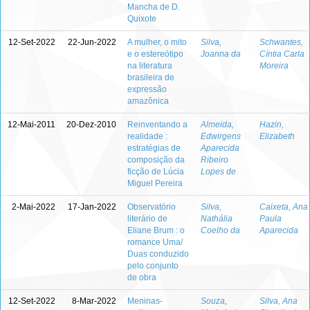
Mancha de D.
Quixote
12-Set-2022
22-Jun-2022
A mulher, o mito
Silva,
Schwantes,
e o estereótipo
Joanna da
Cíntia Carla
na literatura
Moreira
brasileira de
expressão
amazônica
12-Mai-2011
20-Dez-2010
Reinventando a
Almeida,
Hazin,
realidade :
Edwirgens
Elizabeth
estratégias de
Aparecida
composição da
Ribeiro
ficção de Lúcia
Lopes de
Miguel Pereira
2-Mai-2022
17-Jan-2022
Observatório
Silva,
Caixeta, Ana
literário de
Nathália
Paula
Eliane Brum : o
Coelho da
Aparecida
romance Uma/
Duas conduzido
pelo conjunto
de obra
12-Set-2022
8-Mar-2022
Meninas-
Souza,
Silva, Ana