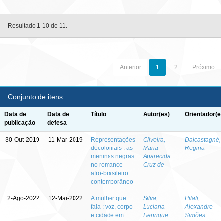
Resultado 1-10 de 11.
Anterior
1
2
Próximo
Conjunto de itens:
Data de
Data de
Título
Autor(es)
Orientador(e
publicação
defesa
30-Out-2019
11-Mar-2019
Representações
Oliveira,
Dalcastagnè,
decoloniais : as
Maria
Regina
meninas negras
Aparecida
no romance
Cruz de
afro-brasileiro
contemporâneo
2-Ago-2022
12-Mai-2022
A mulher que
Silva,
Pilati,
fala : voz, corpo
Luciana
Alexandre
e cidade em
Henrique
Simões