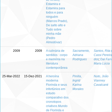
Estamira e
Estamira para
todos e para
ninguém
(Marcos Prado),
De salto alto e
Tudo sobre
minha mãe
(Pedro
Almodóvar)
2009
2009
A culinária de
Sacramento,
Santos, Rita 
sentidos : corpo
Adriana
Cassi Pereir
e memória na
Rodrigues
dos
;
Dal Farr
literatura
Maria Lúcia
contemporânea
25-Mar-2022
15-Dez-2021
A heroína
Pinilla,
Nuto, João
moderna
Ingrid
Vianney
Florinda e seus
Karina
Cavalcanti
infortúnios em
Morales
estudo
comparativo dos
cronotopos
criativos Mundo
de Florinda e