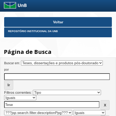
Skip
Voltar
navigation
REPOSITÓRIO INSTITUCIONAL DA UNB
Página de Busca
Buscar em:
por
Filtros correntes: