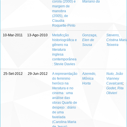
corola (2000) e
Mariano da
margem de
manobra
(2005), de
Claudia
Roquette-Pinto
10-Mar-2011
13-Ago-2010
Metaficção
Gonzaga,
Stevens,
historiográfica e
Elen de
Cristina Mari
gênero na
Sousa
Teixeira
literatura
inglesa
contemporânea
: Stevie Davies
25-Set-2012
29-Jun-2012
A representação
Azeredo,
Nuto, João
do feminino
Mônica
Vianney
heróico na
Horta
Cavalcanti
;
literatura e no
Godet, Rita
cinema : uma
Olivieri
análise das
obras Quarto de
despejo : diário
de uma
favelada
(Carolina Maria
de Jesus),