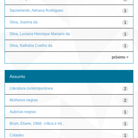
Sacramento, Adriana Rodrigues
1
Silva, Joanna da
1
Silva, Luciana Henrique Mariano da
1
Silva, Nathália Coelho da
1
próximo >
Assunto
Literatura contemporânea
2
Mulheres negras
2
Autorias negras
1
Brum, Eliane, 1966- crítica e int...
1
Cidades
1