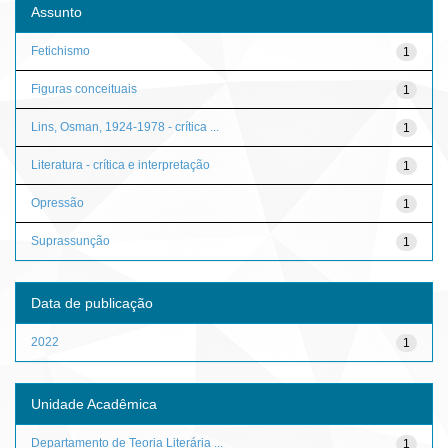
Assunto
Fetichismo
1
Figuras conceituais
1
Lins, Osman, 1924-1978 - crítica ...
1
Literatura - crítica e interpretação
1
Opressão
1
Suprassunção
1
Data de publicação
2022
1
Unidade Acadêmica
Departamento de Teoria Literária ...
1