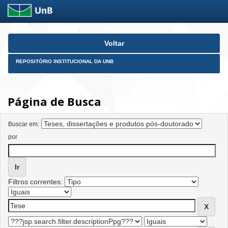
Skip
Voltar
navigation
REPOSITÓRIO INSTITUCIONAL DA UNB
Página de Busca
Buscar em:
por
Filtros correntes: