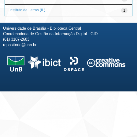
Instituto de Letras (IL)
1
Universidade de Brasília - Biblioteca Central
Coordenadoria de Gestão da Informação Digital - GID
(61) 3107-2683
repositorio@unb.br
Fale conosco
Sobre