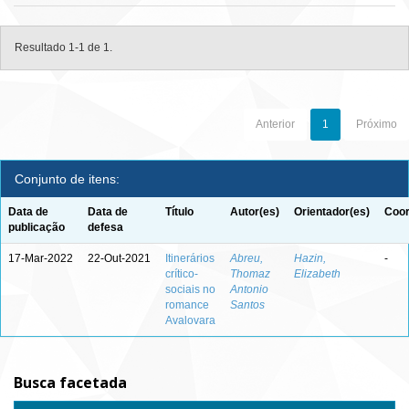
Resultado 1-1 de 1.
Anterior
1
Próximo
Conjunto de itens:
Data de
Data de
Título
Autor(es)
Orientador(es)
Coor
publicação
defesa
17-Mar-2022
22-Out-2021
Itinerários
Abreu,
Hazin,
-
crítico-
Thomaz
Elizabeth
sociais no
Antonio
romance
Santos
Avalovara
Busca facetada