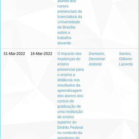
alunos dos
cursos
presenciais de
licenciatura da
Universidade
de Brasília
sobre o
trabalho
docente
31-Mai-2022
16-Mar-2022
O impacto das
Damasio,
Santos,
mudanças do
Deosimar
Gilberto
ensino
Antonio
Lacerda
presencial para
o ensino a
distância nos
resultados da
aprendizagem
dos alunos dos
cursos de
graduação de
uma instituição
de ensino
superior do
Distrito Federal
no contexto da
pandemia do