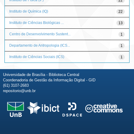
22
Instituto de Química (IQ)
22
Instituto de Ciências Biológicas ...
13
Centro de Desenvolvimento Sustent...
1
Departamento de Antropologia (ICS...
1
Instituto de Ciências Sociais (ICS)
1
Universidade de Brasília - Biblioteca Central
Coordenadoria de Gestão da Informação Digital - GID
(61) 3107-2683
repositorio@unb.br