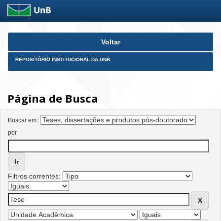
Skip
Voltar
navigation
REPOSITÓRIO INSTITUCIONAL DA UNB
Página de Busca
Buscar em:
por
Filtros correntes: