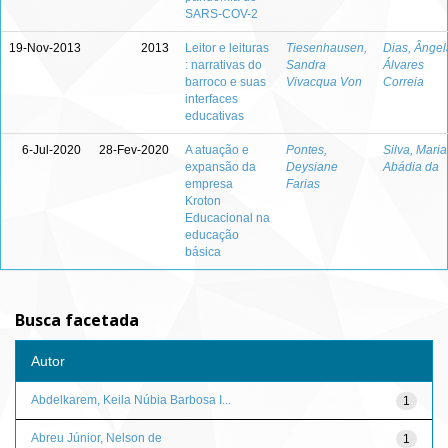
SARS-COV-2
19-Nov-2013
2013
Leitor e leituras
Tiesenhausen,
Dias, Ângel
: narrativas do
Sandra
Álvares
barroco e suas
Vivacqua Von
Correia
interfaces
educativas
6-Jul-2020
28-Fev-2020
A atuação e
Pontes,
Silva, Maria
expansão da
Deysiane
Abádia da
empresa
Farias
Kroton
Educacional na
educação
básica
Busca facetada
Autor
Abdelkarem, Keila Núbia Barbosa I...
1
Abreu Júnior, Nelson de
1