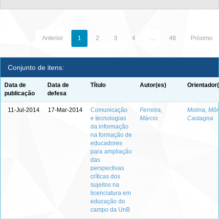
Anterior
1
2
3
4
...
48
Próximo
Conjunto de itens:
Data de
Data de
Título
Autor(es)
Orientador
publicação
defesa
11-Jul-2014
17-Mar-2014
Comunicação
Ferreira,
Molina, Mô
e tecnologias
Márcio
Castagna
da informação
na formação de
educadores
para ampliação
das
perspectivas
críticas dos
sujeitos na
licenciatura em
educação do
campo da UnB