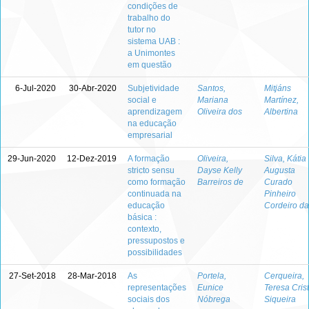
condições de
trabalho do
tutor no
sistema UAB :
a Unimontes
em questão
6-Jul-2020
30-Abr-2020
Subjetividade
Santos,
Mitjáns
social e
Mariana
Martínez,
aprendizagem
Oliveira dos
Albertina
na educação
empresarial
29-Jun-2020
12-Dez-2019
A formação
Oliveira,
Silva, Kátia
stricto sensu
Dayse Kelly
Augusta
como formação
Barreiros de
Curado
continuada na
Pinheiro
educação
Cordeiro da
básica :
contexto,
pressupostos e
possibilidades
27-Set-2018
28-Mar-2018
As
Portela,
Cerqueira,
representações
Eunice
Teresa Cris
sociais dos
Nóbrega
Siqueira