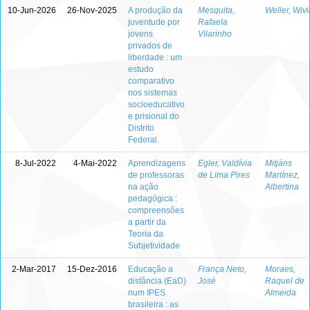
10-Jun-2026
26-Nov-2025
A produção da
Mesquita,
Weller, Wiv
juventude por
Rafaela
jovens
Vilarinho
privados de
liberdade : um
estudo
comparativo
nos sistemas
socioeducativo
e prisional do
Distrito
Federal.
8-Jul-2022
4-Mai-2022
Aprendizagens
Egler, Valdívia
Mitjáns
de professoras
de Lima Pires
Martínez,
na ação
Albertina
pedagógica :
compreensões
a partir da
Teoria da
Subjetividade
2-Mar-2017
15-Dez-2016
Educação a
França Neto,
Moraes,
distância (EaD)
José
Raquel de
num IPES
Almeida
brasileira : as