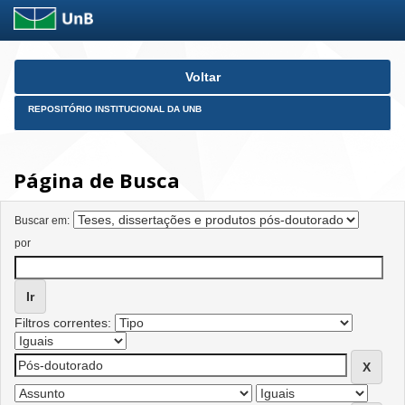
Skip
Voltar
navigation
REPOSITÓRIO INSTITUCIONAL DA UNB
Página de Busca
Buscar em:
por
Filtros correntes: