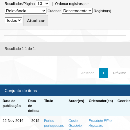
|
Resultados/Página
Ordenar registros por
Ordenar
Registro(s)
Resultado 1-1 de 1.
Anterior
1
Próximo
Conjunto de itens:
Data de
Data
Título
Autor(es)
Orientador(es)
Coorien
publicação
de
defesa
22-Nov-2016
2015
Fortes
Costa,
Procópio Filho,
-
portugueses
Graciete
Argemiro