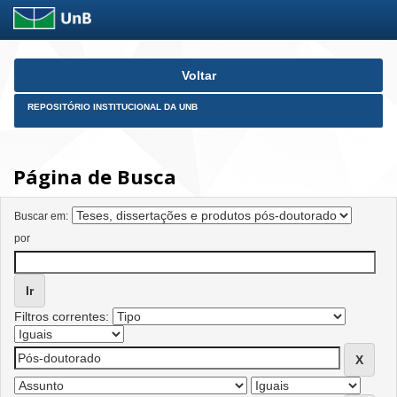
Skip
Voltar
navigation
REPOSITÓRIO INSTITUCIONAL DA UNB
Página de Busca
Buscar em:
por
Filtros correntes: