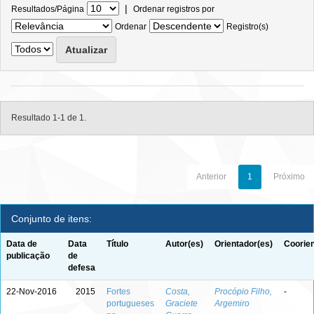
|
Resultados/Página
Ordenar registros por
Ordenar
Registro(s)
Resultado 1-1 de 1.
Anterior
1
Próximo
Conjunto de itens:
Data de
Data
Título
Autor(es)
Orientador(es)
Coorien
publicação
de
defesa
22-Nov-2016
2015
Fortes
Costa,
Procópio Filho,
-
portugueses
Graciete
Argemiro