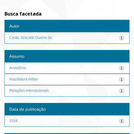
Busca facetada
Autor
Costa, Graciete Guerra da
1
Assunto
Amazônia
1
Arquitetura militar
1
Relações internacionais
1
Data de publicação
2016
1