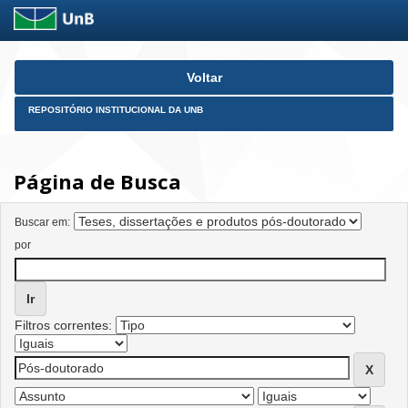
Skip
Voltar
navigation
REPOSITÓRIO INSTITUCIONAL DA UNB
Página de Busca
Buscar em:
por
Filtros correntes: