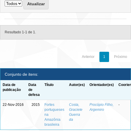
Resultado 1-1 de 1.
Anterior
1
Próximo
Conjunto de itens:
Data de
Data
Título
Autor(es)
Orientador(es)
Coorien
publicação
de
defesa
22-Nov-2016
2015
Fortes
Costa,
Procópio Filho,
-
portugueses
Graciete
Argemiro
na
Guerra
Amazônia
da
brasileira