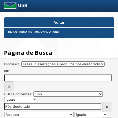
Skip
Voltar
navigation
REPOSITÓRIO INSTITUCIONAL DA UNB
Página de Busca
Buscar em:
por
Filtros correntes: