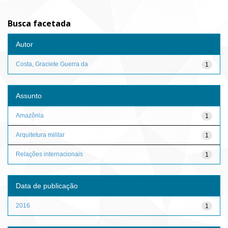
Busca facetada
Autor
Costa, Graciete Guerra da
1
Assunto
Amazônia
1
Arquitetura militar
1
Relações internacionais
1
Data de publicação
2016
1