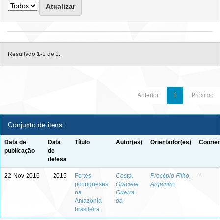
Resultado 1-1 de 1.
Anterior
1
Próximo
Conjunto de itens:
Data de
Data
Título
Autor(es)
Orientador(es)
Coorien
publicação
de
defesa
22-Nov-2016
2015
Fortes
Costa,
Procópio Filho,
-
portugueses
Graciete
Argemiro
na
Guerra
Amazônia
da
brasileira