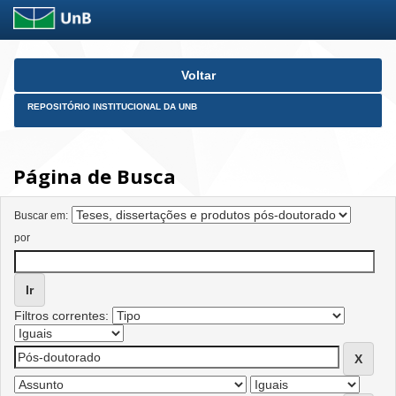
Skip
Voltar
navigation
REPOSITÓRIO INSTITUCIONAL DA UNB
Página de Busca
Buscar em:
por
Filtros correntes: