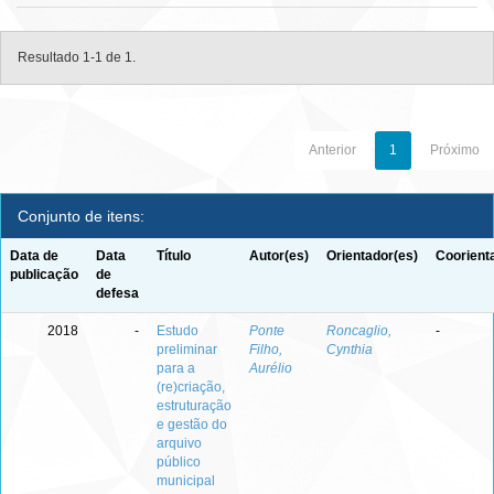
Resultado 1-1 de 1.
Anterior
1
Próximo
Conjunto de itens:
Data de
Data
Título
Autor(es)
Orientador(es)
Coorient
publicação
de
defesa
2018
-
Estudo
Ponte
Roncaglio,
-
preliminar
Filho,
Cynthia
para a
Aurélio
(re)criação,
estruturação
e gestão do
arquivo
público
municipal