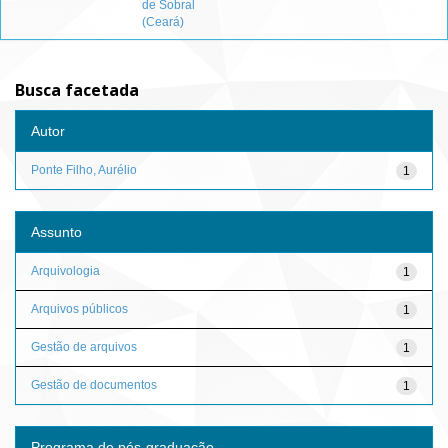
de Sobral
(Ceará)
Busca facetada
Autor
Ponte Filho, Aurélio
1
Assunto
Arquivologia
1
Arquivos públicos
1
Gestão de arquivos
1
Gestão de documentos
1
Programa de pós-graduação