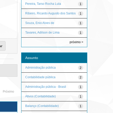
Pereira, Tarso Rocha Lula
1
Ribeiro, Ricardo Augusto dos Santos
1
Souza, Enio Alves de
1
Tavares, Adilson de Lima
1
próximo >
Assunto
Administração pública
2
Contabilidade pública
2
Administração pública - Brasil
1
Próximo
Ativos (Contabilidade)
1
Balanço (Contabilidade)
1