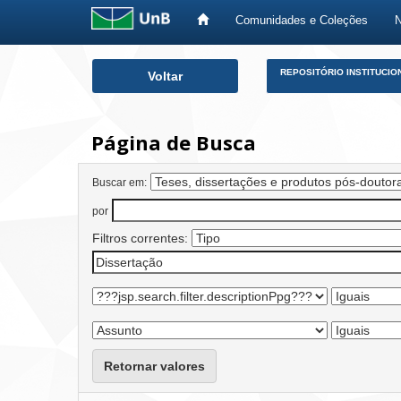
Comunidades e Coleções
Skip
REPOSITÓRIO INSTITUCIO
Voltar
navigation
Página de Busca
Buscar em:
por
Filtros correntes:
Retornar valores