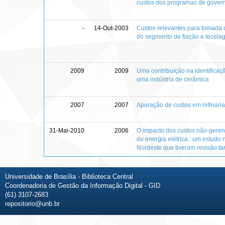
custos dos programas de govern
-
14-Out-2003
Custos relevantes para tomada d
do segmento de fiação e tecel
2009
2009
Uma contribuição na identificaç
uma indústria de cerâmica
2007
2007
Apuração de custos em refinaria
31-Mai-2010
2006
O impacto dos custos não-gerenc
de energia elétrica : um estudo
Nordeste que tiveram revisão ta
Universidade de Brasília - Biblioteca Central
Coordenadoria de Gestão da Informação Digital - GID
(61) 3107-2683
repositorio@unb.br