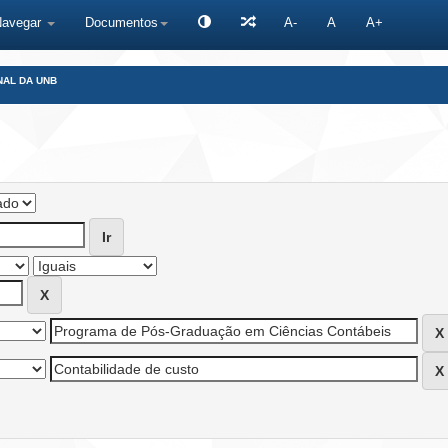
Navegar
Documentos
A-
A
A+
NAL DA UNB