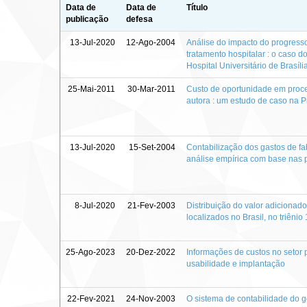
Data de
Data de
Título
publicação
defesa
13-Jul-2020
12-Ago-2004
Análise do impacto do progresso
tratamento hospitalar : o caso do
Hospital Universitário de Brasíli
25-Mai-2011
30-Mar-2011
Custo de oportunidade em proces
autora : um estudo de caso na 
13-Jul-2020
15-Set-2004
Contabilização dos gastos de fab
análise empírica com base nas p
8-Jul-2020
21-Fev-2003
Distribuição do valor adiciona
localizados no Brasil, no triêni
25-Ago-2023
20-Dez-2022
Informações de custos no setor p
usabilidade e implantação
22-Fev-2021
24-Nov-2003
O sistema de contabilidade do 