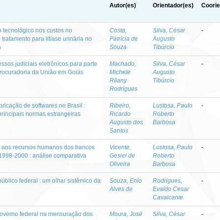
Autor(es)
Orientador(es)
Coorie
 tecnológico nos custos no
Costa,
Silva, César
-
 tratamento para litíase urinária no
Patrícia de
Augusto
a
Souza
Tibúrcio
sos judiciais eletrônicos para parte
Machado,
Silva, César
-
Procuradoria da União em Goiás
Michele
Augusto
Rílany
Tibúrcio
Rodrigues
ricação de softwares no Brasil :
Ribeiro,
Lustosa, Paulo
-
rincipais normas estrangeiras
Ricardo
Roberto
Augusto dos
Barbosa
Santos
do aos recursos humanos dos bancos
Vicente,
Lustosa, Paulo
-
o 1998-2000 : análise comparativa
Gesiel de
Roberto
Oliveira
Barbosa
úblico federal : um olhar sistêmico da
Souza, Enio
Rodrigues,
-
Alves de
Evaldo Cesar
Cavalcante
governo federal na mensuração dos
Moura, José
Silva, César
-