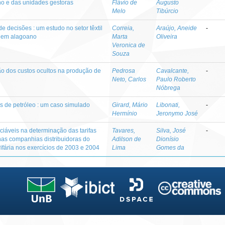
o e das unidades gestoras
Flávio de
Augusto
Melo
Tibúrcio
e decisões : um estudo no setor têxtil
Correia,
Araújo, Aneide
-
agem alagoano
Marta
Oliveira
Veronica de
Souza
ão dos custos ocultos na produção de
Pedrosa
Cavalcante,
-
Neto, Carlos
Paulo Roberto
Nóbrega
s de petróleo : um caso simulado
Girard, Mário
Libonati,
-
Hermínio
Jeronymo José
iáveis na determinação das tarifas
Tavares,
Silva, José
-
 nas companhias distribuidoras do
Adilson de
Dionísio
rifária nos exercícios de 2003 e 2004
Lima
Gomes da