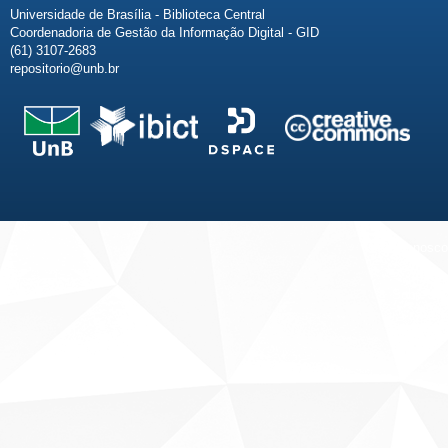
Universidade de Brasília - Biblioteca Central
Coordenadoria de Gestão da Informação Digital - GID
(61) 3107-2683
repositorio@unb.br
Fale conosco
Sobre