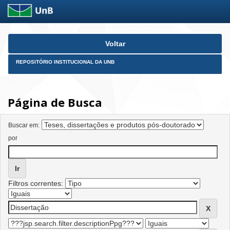
Skip
Voltar
navigation
REPOSITÓRIO INSTITUCIONAL DA UNB
Página de Busca
Buscar em:
por
Filtros correntes: