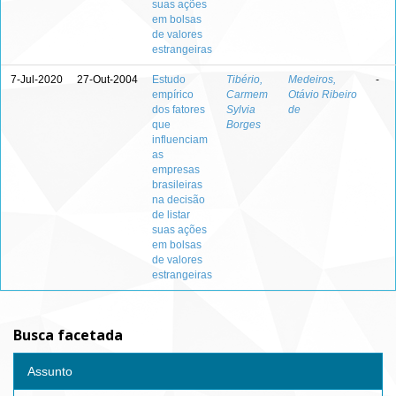
suas ações
em bolsas
de valores
estrangeiras
7-Jul-2020
27-Out-2004
Estudo
Tibério,
Medeiros,
-
empírico
Carmem
Otávio Ribeiro
dos fatores
Sylvia
de
que
Borges
influenciam
as
empresas
brasileiras
na decisão
de listar
suas ações
em bolsas
de valores
estrangeiras
Busca facetada
Assunto