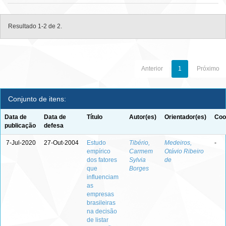
Resultado 1-2 de 2.
Anterior
1
Próximo
Conjunto de itens:
Data de
Data de
Título
Autor(es)
Orientador(es)
Coo
publicação
defesa
7-Jul-2020
27-Out-2004
Estudo
Tibério,
Medeiros,
-
empírico
Carmem
Otávio Ribeiro
dos fatores
Sylvia
de
que
Borges
influenciam
as
empresas
brasileiras
na decisão
de listar