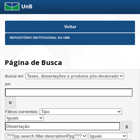
Skip
Voltar
navigation
REPOSITÓRIO INSTITUCIONAL DA UNB
Página de Busca
Buscar em:
por
Filtros correntes: