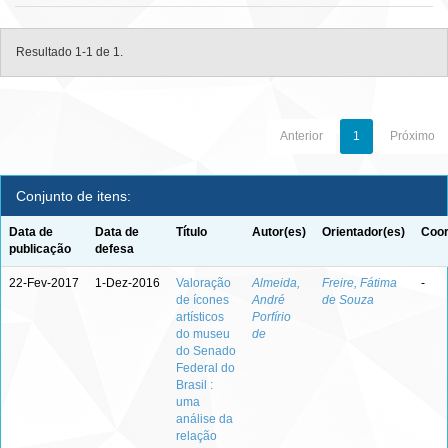
Resultado 1-1 de 1.
Anterior
1
Próximo
Conjunto de itens:
Data de
Data de
Título
Autor(es)
Orientador(es)
Coor
publicação
defesa
22-Fev-2017
1-Dez-2016
Valoração
Almeida,
Freire, Fátima
-
de ícones
André
de Souza
artísticos
Porfírio
do museu
de
do Senado
Federal do
Brasil :
uma
análise da
relação