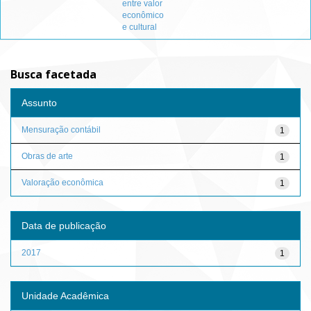
entre valor
econômico
e cultural
Busca facetada
Assunto
Mensuração contábil
1
Obras de arte
1
Valoração econômica
1
Data de publicação
2017
1
Unidade Acadêmica