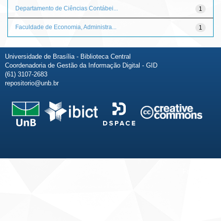
Departamento de Ciências Contábei...
1
Faculdade de Economia, Administra...
1
Universidade de Brasília - Biblioteca Central
Coordenadoria de Gestão da Informação Digital - GID
(61) 3107-2683
repositorio@unb.br
Fale conosco
Sobre