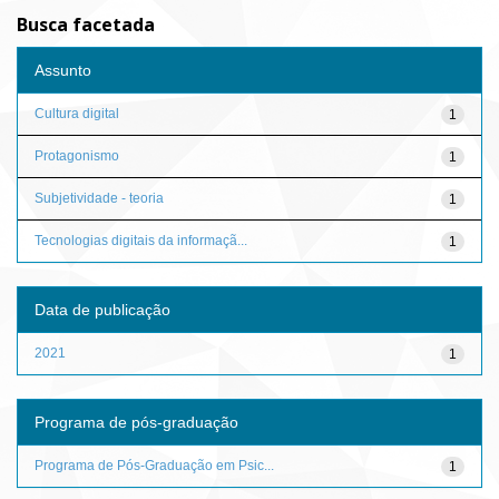
Busca facetada
Assunto
Cultura digital
1
Protagonismo
1
Subjetividade - teoria
1
Tecnologias digitais da informaçã...
1
Data de publicação
2021
1
Programa de pós-graduação
Programa de Pós-Graduação em Psic...
1