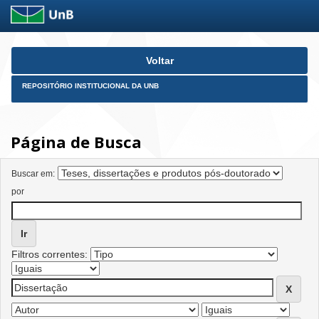
Skip
Voltar
navigation
REPOSITÓRIO INSTITUCIONAL DA UNB
Página de Busca
Buscar em:
por
Filtros correntes: