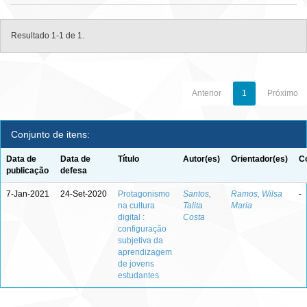
Resultado 1-1 de 1.
Anterior
1
Próximo
Conjunto de itens:
Data de
Data de
Título
Autor(es)
Orientador(es)
C
publicação
defesa
7-Jan-2021
24-Set-2020
Protagonismo
Santos,
Ramos, Wilsa
-
na cultura
Talita
Maria
digital :
Costa
configuração
subjetiva da
aprendizagem
de jovens
estudantes