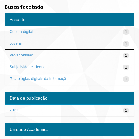
Busca facetada
Assunto
Cultura digital
1
Jovens
1
Protagonismo
1
Subjetividade - teoria
1
Tecnologias digitais da informaçã...
1
Data de publicação
2021
1
Unidade Acadêmica