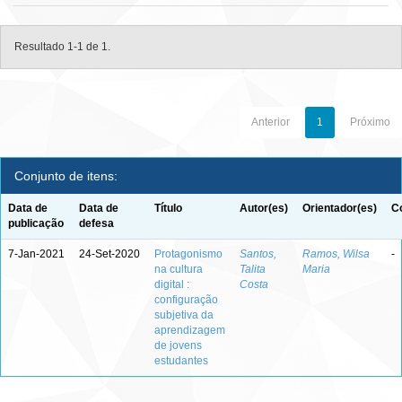
Resultado 1-1 de 1.
Anterior
1
Próximo
Conjunto de itens:
Data de
Data de
Título
Autor(es)
Orientador(es)
C
publicação
defesa
7-Jan-2021
24-Set-2020
Protagonismo
Santos,
Ramos, Wilsa
-
na cultura
Talita
Maria
digital :
Costa
configuração
subjetiva da
aprendizagem
de jovens
estudantes