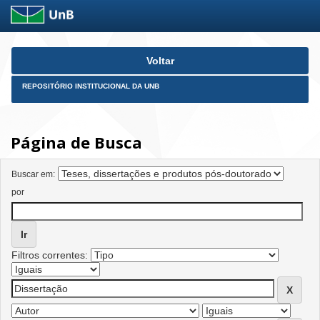
Skip
Voltar
navigation
REPOSITÓRIO INSTITUCIONAL DA UNB
Página de Busca
Buscar em:
por
Filtros correntes: