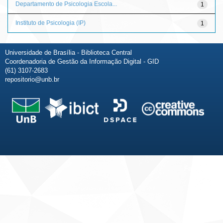
Departamento de Psicologia Escola...
1
Instituto de Psicologia (IP)
1
Universidade de Brasília - Biblioteca Central
Coordenadoria de Gestão da Informação Digital - GID
(61) 3107-2683
repositorio@unb.br
Fale conosco
Sobre