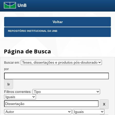
Skip
Voltar
navigation
REPOSITÓRIO INSTITUCIONAL DA UNB
Página de Busca
Buscar em:
por
Filtros correntes: