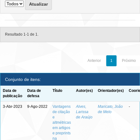
Resultado 1-1 de 1.
Anterior
1
Próximo
Conjunto de itens:
Data de
Data de
Título
Autor(es)
Orientador(es)
Coori
publicação
defesa
3-Abr-2023
9-Ago-2022
Vantagens
Alves,
Maricato, João
-
de citação
Larissa
de Melo
e
de Araújo
altmétricas
em artigos
e preprints
na