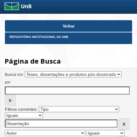
Skip
Voltar
navigation
REPOSITÓRIO INSTITUCIONAL DA UNB
Página de Busca
Buscar em:
por
Filtros correntes: