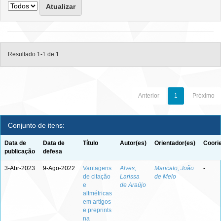
Resultado 1-1 de 1.
Anterior
1
Próximo
Conjunto de itens:
Data de
Data de
Título
Autor(es)
Orientador(es)
Coori
publicação
defesa
3-Abr-2023
9-Ago-2022
Vantagens
Alves,
Maricato, João
-
de citação
Larissa
de Melo
e
de Araújo
altmétricas
em artigos
e preprints
na