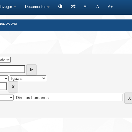
Navegar
Documentos
A-
A
A+
NAL DA UNB