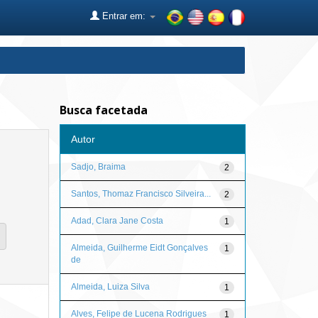
Entrar em:
Busca facetada
Autor
Sadjo, Braima
2
Santos, Thomaz Francisco Silveira...
2
Adad, Clara Jane Costa
1
Almeida, Guilherme Eidt Gonçalves
1
de
Almeida, Luiza Silva
1
Alves, Felipe de Lucena Rodrigues
1