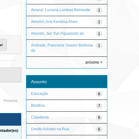
Amaral, Luciana Lombas Belmonte
1
Amorim, Ana Karolina Alves
1
Amorim, Jan Yuri Figueiredo de
1
Andrade, Franciene Soares Barbosa
1
de
próximo >
Assunto
Educação
8
Próximo
Bioética
7
Cidadania
6
Direito Achado na Rua
6
ntador(es)