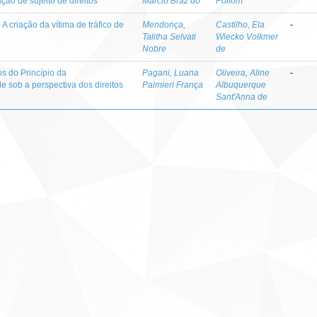
ção de sujeito de direitos
Márcio Braz do
Pollom
? A criação da vítima de tráfico de
Mendonça,
Castilho, Ela
-
Talitha Selvati
Wiecko Volkmer
Nobre
de
os do Princípio da
Pagani, Luana
Oliveira, Aline
-
 sob a perspectiva dos direitos
Palmieri França
Albuquerque
Sant'Anna de