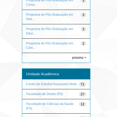
Programa de Pós-Graduação em
3
Comu...
Programa de Pós-Graduação em
3
Dire...
Programa de Pós-Graduação em
3
Educ...
Programa de Pós-Graduação em
2
Ciên...
próximo >
Unidade Acadêmica
Centro de Estudos Avançados Multi...
71
Faculdade de Direito (FD)
27
Faculdade de Ciências da Saúde
12
(FS)