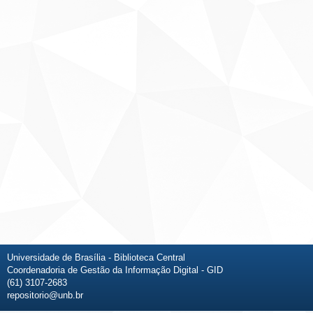
Universidade de Brasília - Biblioteca Central
Coordenadoria de Gestão da Informação Digital - GID
(61) 3107-2683
repositorio@unb.br