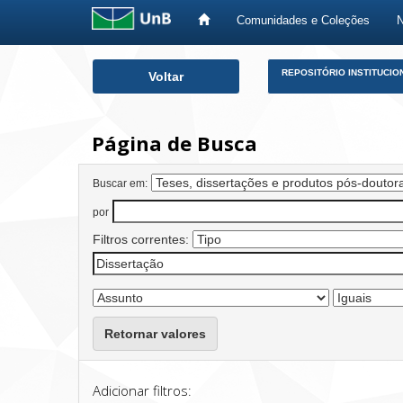
Comunidades e Coleções
Skip
REPOSITÓRIO INSTITUCIO
Voltar
navigation
Página de Busca
Buscar em:
por
Filtros correntes:
Retornar valores
Adicionar filtros: