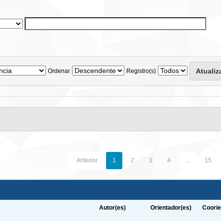
Ordenar
Registro(s)
Anterior
1
2
3
4
...
15
Autor(es)
Orientador(es)
Coorie