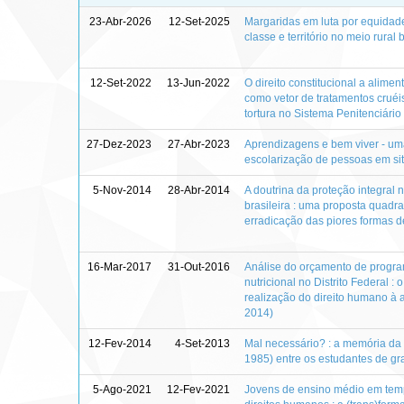
23-Abr-2026
12-Set-2025
Margaridas em luta por equidade
classe e território no meio rural b
12-Set-2022
13-Jun-2022
O direito constitucional a alim
como vetor de tratamentos crué
tortura no Sistema Penitenciário 
27-Dez-2023
27-Abr-2023
Aprendizagens e bem viver - um
escolarização de pessoas em si
5-Nov-2014
28-Abr-2014
A doutrina da proteção integral 
brasileira : uma proposta quadra
erradicação das piores formas de
16-Mar-2017
31-Out-2016
Análise do orçamento de progra
nutricional no Distrito Federal :
realização do direito humano à
2014)
12-Fev-2014
4-Set-2013
Mal necessário? : a memória da d
1985) entre os estudantes de g
5-Ago-2021
12-Fev-2021
Jovens de ensino médio em tem