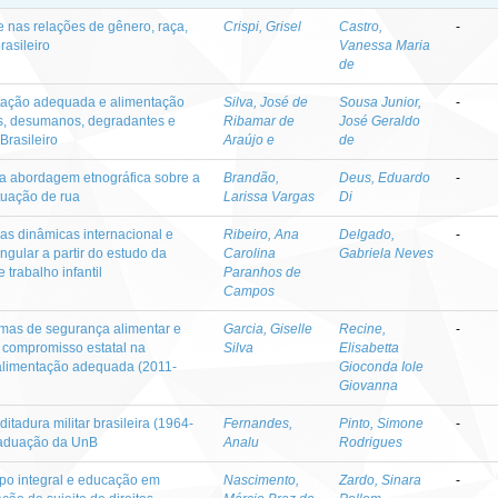
 nas relações de gênero, raça,
Crispi, Grisel
Castro,
-
rasileiro
Vanessa Maria
de
entação adequada e alimentação
Silva, José de
Sousa Junior,
-
is, desumanos, degradantes e
Ribamar de
José Geraldo
Brasileiro
Araújo e
de
a abordagem etnográfica sobre a
Brandão,
Deus, Eduardo
-
tuação de rua
Larissa Vargas
Di
nas dinâmicas internacional e
Ribeiro, Ana
Delgado,
-
ngular a partir do estudo da
Carolina
Gabriela Neves
 trabalho infantil
Paranhos de
Campos
mas de segurança alimentar e
Garcia, Giselle
Recine,
-
 o compromisso estatal na
Silva
Elisabetta
 alimentação adequada (2011-
Gioconda Iole
Giovanna
itadura militar brasileira (1964-
Fernandes,
Pinto, Simone
-
raduação da UnB
Analu
Rodrigues
po integral e educação em
Nascimento,
Zardo, Sinara
-