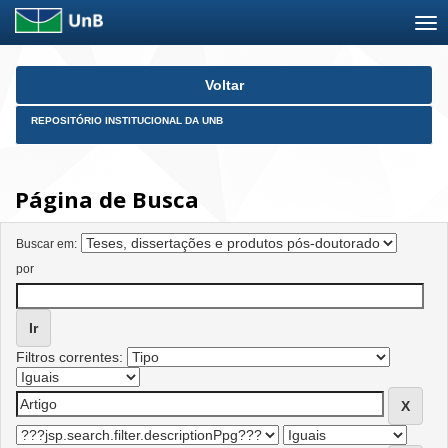
Skip
Voltar
navigation
REPOSITÓRIO INSTITUCIONAL DA UNB
Página de Busca
Buscar em:
por
Filtros correntes: