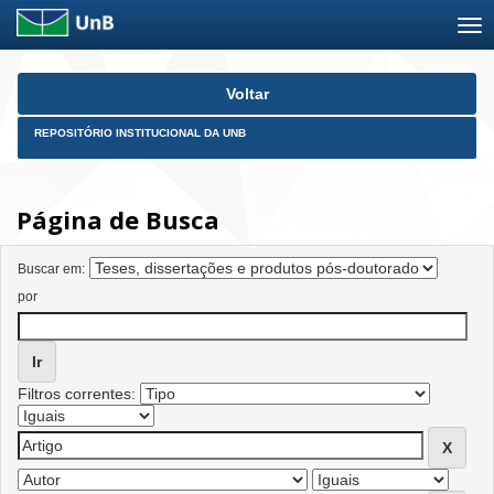
Skip
Voltar
navigation
REPOSITÓRIO INSTITUCIONAL DA UNB
Página de Busca
Buscar em:
por
Filtros correntes: