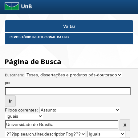
Skip
Voltar
navigation
REPOSITÓRIO INSTITUCIONAL DA UNB
Página de Busca
Buscar em:
por
Filtros correntes: