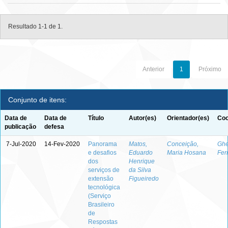
Resultado 1-1 de 1.
Anterior
1
Próximo
Conjunto de itens:
Data de
Data de
Título
Autor(es)
Orientador(es)
Coo
publicação
defesa
7-Jul-2020
14-Fev-2020
Panorama
Matos,
Conceição,
Ghe
e desafios
Eduardo
Maria Hosana
Fer
dos
Henrique
serviços de
da Silva
extensão
Figueiredo
tecnológica
(Serviço
Brasileiro
de
Respostas