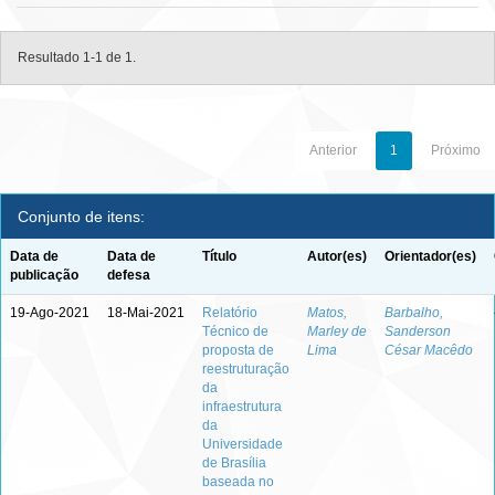
Resultado 1-1 de 1.
Anterior
1
Próximo
Conjunto de itens:
Data de
Data de
Título
Autor(es)
Orientador(es)
publicação
defesa
19-Ago-2021
18-Mai-2021
Relatório
Matos,
Barbalho,
Técnico de
Marley de
Sanderson
proposta de
Lima
César Macêdo
reestruturação
da
infraestrutura
da
Universidade
de Brasília
baseada no