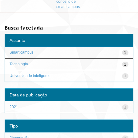
conceito de
smart campus
Busca facetada
Assunto
Smart campus
1
Tecnologia
1
Universidade inteligente
1
Data de publicação
2021
1
Tipo
Dissertação