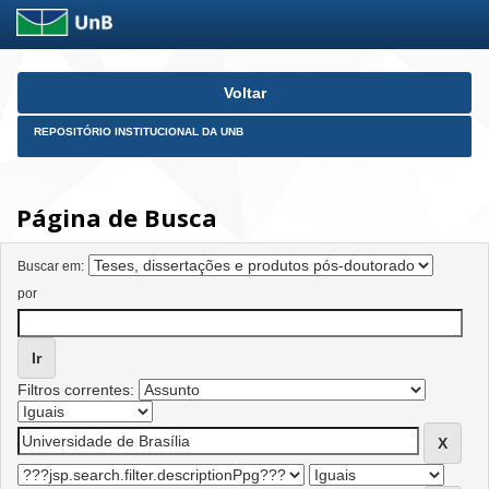
Skip
Voltar
navigation
REPOSITÓRIO INSTITUCIONAL DA UNB
Página de Busca
Buscar em:
por
Filtros correntes: