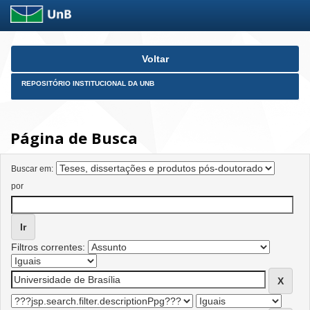
Skip
Voltar
navigation
REPOSITÓRIO INSTITUCIONAL DA UNB
Página de Busca
Buscar em:
por
Filtros correntes: