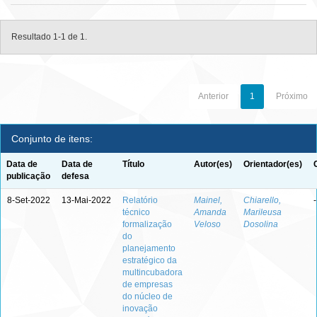
Resultado 1-1 de 1.
Anterior
1
Próximo
Conjunto de itens:
Data de
Data de
Título
Autor(es)
Orientador(es)
publicação
defesa
8-Set-2022
13-Mai-2022
Relatório
Mainel,
Chiarello,
-
técnico
Amanda
Marileusa
formalização
Veloso
Dosolina
do
planejamento
estratégico da
multincubadora
de empresas
do núcleo de
inovação