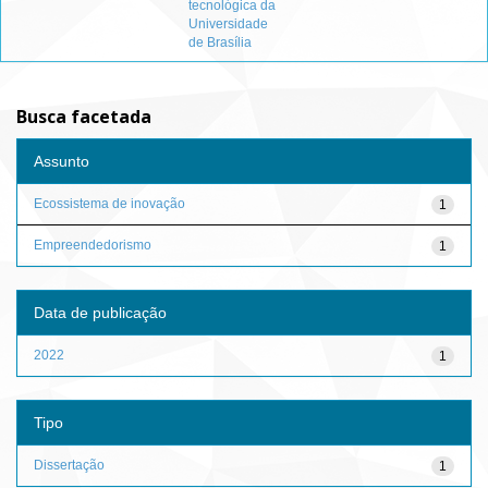
tecnológica da
Universidade
de Brasília
Busca facetada
Assunto
Ecossistema de inovação
1
Empreendedorismo
1
Data de publicação
2022
1
Tipo
Dissertação
1