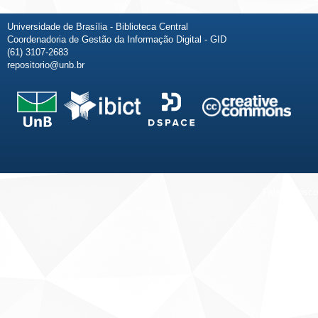
Universidade de Brasília - Biblioteca Central
Coordenadoria de Gestão da Informação Digital - GID
(61) 3107-2683
repositorio@unb.br
Fale conosco
Sobre