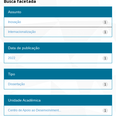
Busca facetada
Assunto
Inovação
1
Internacionalização
1
Data de publicação
2022
1
Tipo
Dissertação
1
Unidade Acadêmica
Centro de Apoio ao Desenvolviment...
1