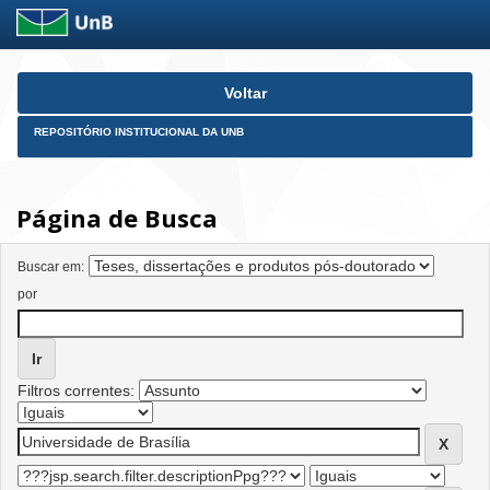
Skip
Voltar
navigation
REPOSITÓRIO INSTITUCIONAL DA UNB
Página de Busca
Buscar em:
por
Filtros correntes: