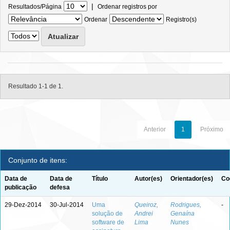
|
Resultados/Página
Ordenar registros por
Ordenar
Registro(s)
Resultado 1-1 de 1.
Anterior
1
Próximo
Conjunto de itens:
Data de
Data de
Título
Autor(es)
Orientador(es)
Co
publicação
defesa
29-Dez-2014
30-Jul-2014
Uma
Queiroz,
Rodrigues,
-
solução de
Andrei
Genaína
software de
Lima
Nunes