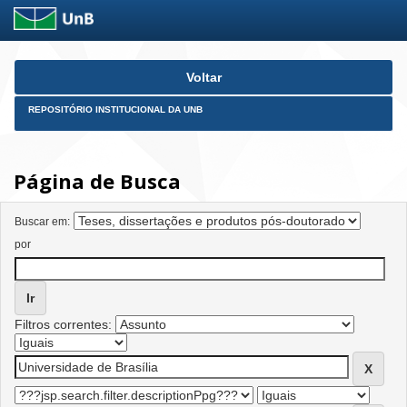
Skip
Voltar
navigation
REPOSITÓRIO INSTITUCIONAL DA UNB
Página de Busca
Buscar em:
por
Filtros correntes: