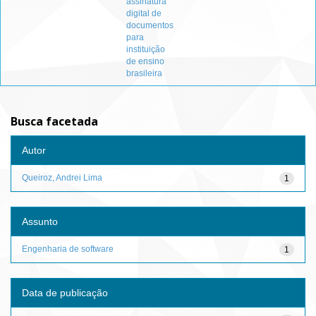
assinatura
digital de
documentos
para
instituição
de ensino
brasileira
Busca facetada
Autor
Queiroz, Andrei Lima
1
Assunto
Engenharia de software
1
Data de publicação