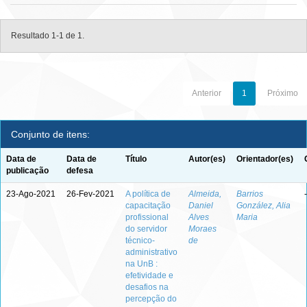
Resultado 1-1 de 1.
Anterior
1
Próximo
Conjunto de itens:
Data de
Data de
Título
Autor(es)
Orientador(es)
publicação
defesa
23-Ago-2021
26-Fev-2021
A política de
Almeida,
Barrios
-
capacitação
Daniel
González, Alia
profissional
Alves
Maria
do servidor
Moraes
técnico-
de
administrativo
na UnB :
efetividade e
desafios na
percepção do