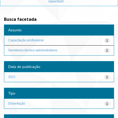
capacitado
Busca facetada
Assunto
Capacitação profissional
1
Servidores técnico-administrativos
1
Data de publicação
2021
1
Tipo
Dissertação
1