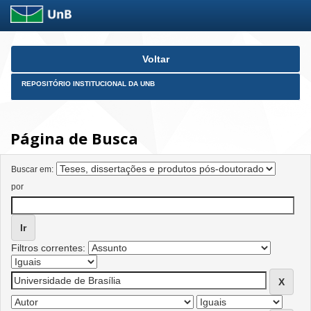
Skip
Voltar
navigation
REPOSITÓRIO INSTITUCIONAL DA UNB
Página de Busca
Buscar em:
por
Filtros correntes: