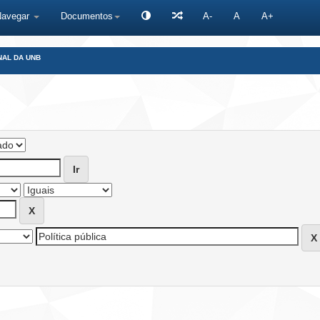
Navegar
Documentos
A-
A
A+
NAL DA UNB