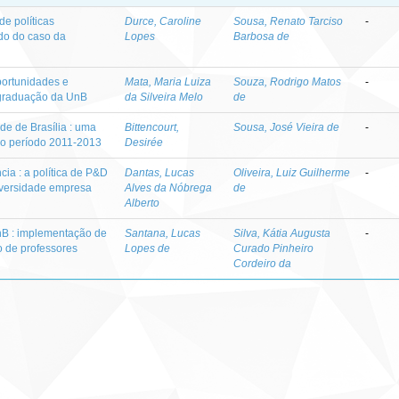
e políticas
Durce, Caroline
Sousa, Renato Tarciso
-
tudo do caso da
Lopes
Barbosa de
portunidades e
Mata, Maria Luiza
Souza, Rodrigo Matos
-
-graduação da UnB
da Silveira Melo
de
ade de Brasília : uma
Bittencourt,
Sousa, José Vieira de
-
l no período 2011-2013
Desirée
ia : a política de P&D
Dantas, Lucas
Oliveira, Luiz Guilherme
-
niversidade empresa
Alves da Nóbrega
de
Alberto
UnB : implementação de
Santana, Lucas
Silva, Kátia Augusta
-
o de professores
Lopes de
Curado Pinheiro
Cordeiro da