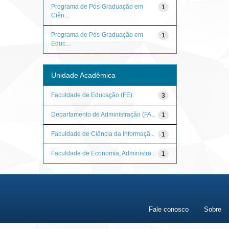
Programa de Pós-Graduação em
1
Ciên...
Programa de Pós-Graduação em
1
Educ...
Unidade Acadêmica
Faculdade de Educação (FE)
3
Departamento de Administração (FA...
1
Faculdade de Ciência da Informaçã...
1
Faculdade de Economia, Administra...
1
Fale conosco
Sobre