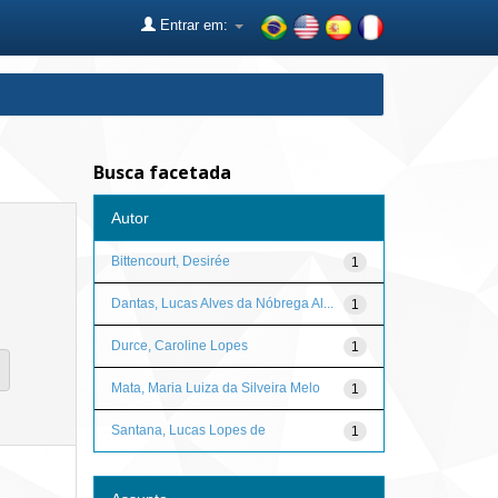
Entrar em:
Busca facetada
Autor
Bittencourt, Desirée
1
Dantas, Lucas Alves da Nóbrega Al...
1
Durce, Caroline Lopes
1
Mata, Maria Luiza da Silveira Melo
1
Santana, Lucas Lopes de
1