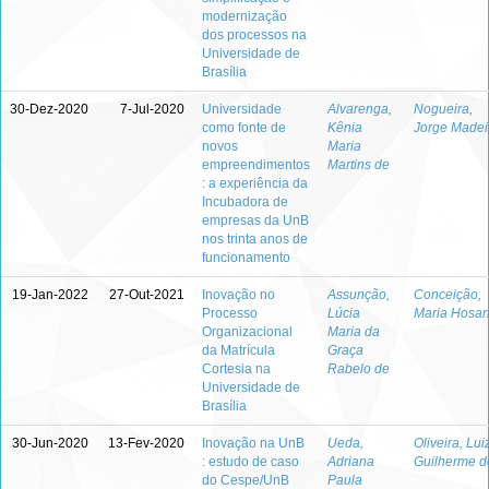
modernização
dos processos na
Universidade de
Brasília
30-Dez-2020
7-Jul-2020
Universidade
Alvarenga,
Nogueira,
como fonte de
Kênia
Jorge Madei
novos
Maria
empreendimentos
Martins de
: a experiência da
Incubadora de
empresas da UnB
nos trinta anos de
funcionamento
19-Jan-2022
27-Out-2021
Inovação no
Assunção,
Conceição,
Processo
Lúcia
Maria Hosa
Organizacional
Maria da
da Matrícula
Graça
Cortesia na
Rabelo de
Universidade de
Brasília
30-Jun-2020
13-Fev-2020
Inovação na UnB
Ueda,
Oliveira, Lui
: estudo de caso
Adriana
Guilherme d
do Cespe/UnB
Paula