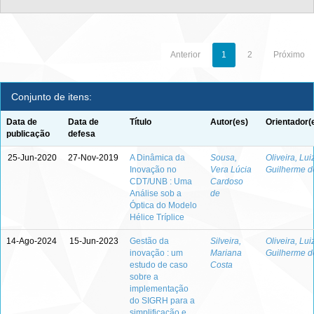
Anterior
1
2
Próximo
Conjunto de itens:
Data de
Data de
Título
Autor(es)
Orientador(
publicação
defesa
25-Jun-2020
27-Nov-2019
A Dinâmica da
Sousa,
Oliveira, Lui
Inovação no
Vera Lúcia
Guilherme d
CDT/UNB : Uma
Cardoso
Análise sob a
de
Óptica do Modelo
Hélice Tríplice
14-Ago-2024
15-Jun-2023
Gestão da
Silveira,
Oliveira, Lui
inovação : um
Mariana
Guilherme d
estudo de caso
Costa
sobre a
implementação
do SIGRH para a
simplificação e