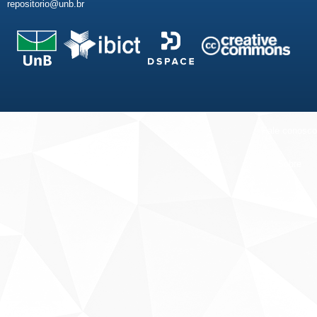
repositorio@unb.br
Fale conosco
Sobre