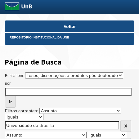
Skip
Voltar
navigation
REPOSITÓRIO INSTITUCIONAL DA UNB
Página de Busca
Buscar em:
por
Filtros correntes: