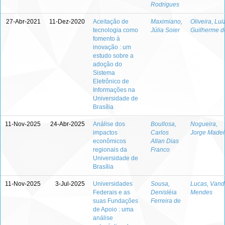
Rodrigues
27-Abr-2021
11-Dez-2020
Aceitação de
Maximiano,
Oliveira, Lui
tecnologia como
Júlia Soier
Guilherme d
fomento à
inovação : um
estudo sobre a
adoção do
Sistema
Eletrônico de
Informações na
Universidade de
Brasília
11-Nov-2025
24-Abr-2025
Análise dos
Boullosa,
Nogueira,
impactos
Carlos
Jorge Madei
econômicos
Allan Dias
regionais da
Franco
Universidade de
Brasília
11-Nov-2025
3-Jul-2025
Universidades
Sousa,
Lucas, Vand
Federais e as
Denisléia
Mendes
suas Fundações
Ferreira de
de Apoio : uma
análise