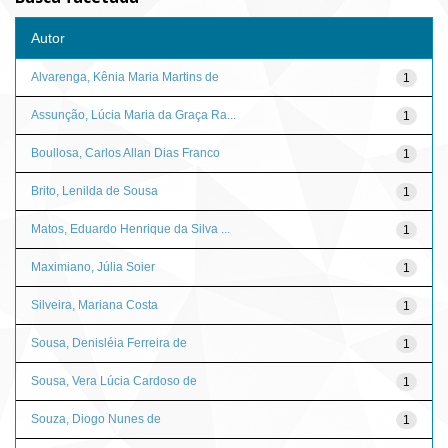
Autor
Alvarenga, Kênia Maria Martins de
1
Assunção, Lúcia Maria da Graça Ra...
1
Boullosa, Carlos Allan Dias Franco
1
Brito, Lenilda de Sousa
1
Matos, Eduardo Henrique da Silva ...
1
Maximiano, Júlia Soier
1
Silveira, Mariana Costa
1
Sousa, Denisléia Ferreira de
1
Sousa, Vera Lúcia Cardoso de
1
Souza, Diogo Nunes de
1