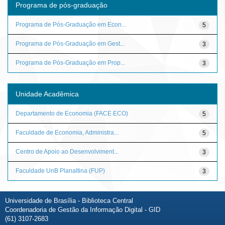
Programa de pós-graduação
Programa de Pós-Graduação em Econ...
5
Programa de Pós-Graduação em Gest...
3
Programa de Pós-Graduação em Prop...
3
Unidade Acadêmica
Departamento de Economia (FACE ECO)
5
Faculdade de Economia, Administra...
5
Centro de Apoio ao Desenvolviment...
3
Faculdade UnB Planaltina (FUP)
3
Universidade de Brasília - Biblioteca Central
Coordenadoria de Gestão da Informação Digital - GID
(61) 3107-2683