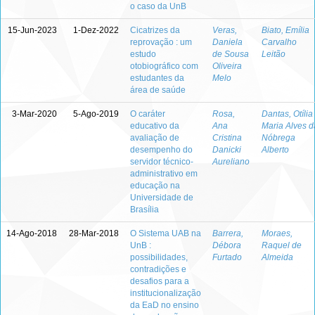
o caso da UnB
15-Jun-2023
1-Dez-2022
Cicatrizes da
Veras,
Biato, Emília
reprovação : um
Daniela
Carvalho
estudo
de Sousa
Leitão
otobiográfico com
Oliveira
estudantes da
Melo
área de saúde
3-Mar-2020
5-Ago-2019
O caráter
Rosa,
Dantas, Otília
educativo da
Ana
Maria Alves d
avaliação de
Cristina
Nóbrega
desempenho do
Danicki
Alberto
servidor técnico-
Aureliano
administrativo em
educação na
Universidade de
Brasília
14-Ago-2018
28-Mar-2018
O Sistema UAB na
Barrera,
Moraes,
UnB :
Débora
Raquel de
possibilidades,
Furtado
Almeida
contradições e
desafios para a
institucionalização
da EaD no ensino