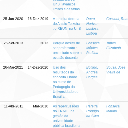
UnB : avanços,
limites e desafios
25-Jun-2020
16-Dez-2019
A terceira derrota
Dutra,
Castioni, Rem
de Anísio Teixeira
Norivan
: o REUNI na UnB
Lustosa
Lisboa
26-Set-2013
2013
Porque desisti de
Fonseca,
Tunes,
ser professora :
Mônica
Elizabeth
um estudo sobre a
Padilha
evasão docente
26-Mai-2021
14-Dez-2020
Uso dos
Bottino,
Sousa, José
resultados do
Andréa
Vieira de
conceito Enade
Borges
no curso de
Pedagogia da
Universidade de
Brasília
11-Abr-2011
Mar-2010
As repercussões
Pereira,
Fonseca,
do ENADE na
Rodrigo
Marilia
gestão da
da Silva
universidade
pública brasileira :