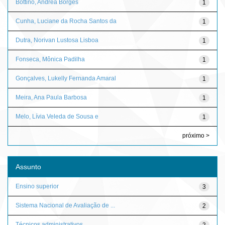
Bottino, Andréa Borges
1
Cunha, Luciane da Rocha Santos da
1
Dutra, Norivan Lustosa Lisboa
1
Fonseca, Mônica Padilha
1
Gonçalves, Lukelly Fernanda Amaral
1
Meira, Ana Paula Barbosa
1
Melo, Lívia Veleda de Sousa e
1
próximo >
Assunto
Ensino superior
3
Sistema Nacional de Avaliação de ...
2
Técnicos administrativos
2