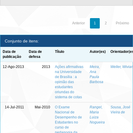
Anterior
1
2
Próximo
Conjunto de itens:
Data de
Data de
Título
Autor(es)
Orientador(e
publicação
defesa
12-Ago-2013
2013
Ações afirmativas
Meira,
Weller, Wivia
na Universidade
Ana
de Brasília : a
Paula
opinião das
Barbosa
estudantes
oriundas do
sistema de cotas
14-Jul-2011
Mai-2010
O Exame
Rangel,
Sousa, José
Nacional de
Maria
Vieira de
Desempenho de
Luiza
Estudantes no
Nogueira
curso de
pedagogia da