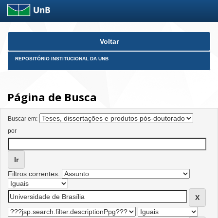
Skip
Voltar
navigation
REPOSITÓRIO INSTITUCIONAL DA UNB
Página de Busca
Buscar em:
por
Filtros correntes: