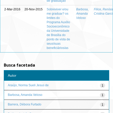
de graduação
2-Mar-2016
20-Nov-2015
Sobreviver e/ou
Barbosa,
Filice, Renísi
me graduar? os
Amanda
Cristina Garci
limites do
Veloso
Programa Auxílio
Socioeconômico
da Universidade
de Brasília do
ponto de vista de
seus/suas
beneficiários/as
Busca facetada
Autor
Araújo, Norma Sueli Jesus de
1
Barbosa, Amanda Veloso
1
Barrera, Débora Furtado
1