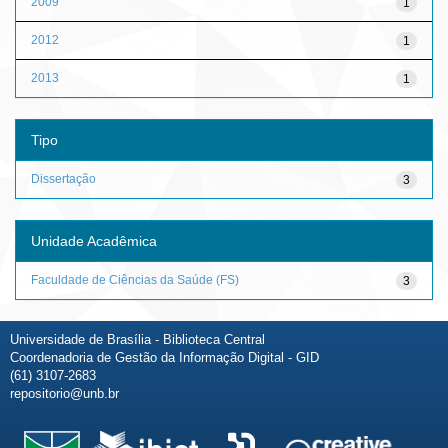
2009
1
2012
1
2013
1
Tipo
Dissertação
3
Unidade Acadêmica
Faculdade de Ciências da Saúde (FS)
3
Universidade de Brasília - Biblioteca Central
Coordenadoria de Gestão da Informação Digital - GID
(61) 3107-2683
repositorio@unb.br