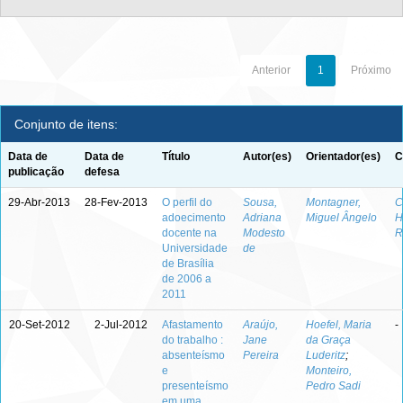
Anterior
1
Próximo
Conjunto de itens:
Data de
Data de
Título
Autor(es)
Orientador(es)
C
publicação
defesa
29-Abr-2013
28-Fev-2013
O perfil do
Sousa,
Montagner,
C
adoecimento
Adriana
Miguel Ângelo
H
docente na
Modesto
R
Universidade
de
de Brasília
de 2006 a
2011
20-Set-2012
2-Jul-2012
Afastamento
Araújo,
Hoefel, Maria
-
do trabalho :
Jane
da Graça
absenteísmo
Pereira
Luderitz
;
e
Monteiro,
presenteísmo
Pedro Sadi
em uma