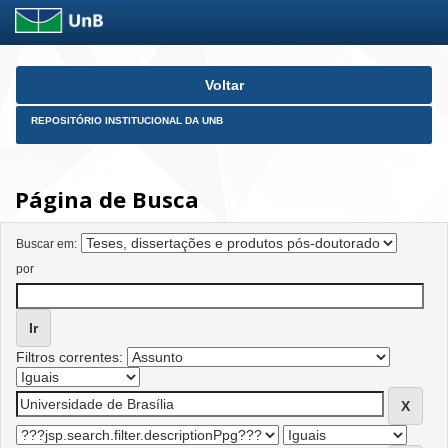
Skip
Voltar
navigation
REPOSITÓRIO INSTITUCIONAL DA UNB
Página de Busca
Buscar em:
por
Filtros correntes: