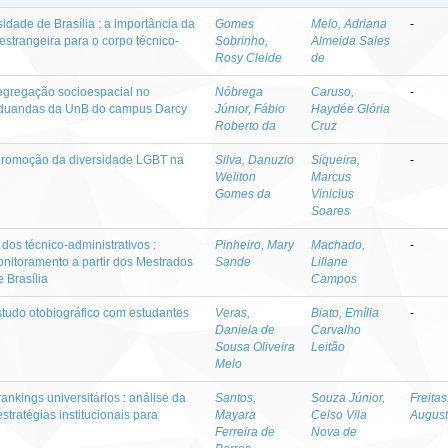
idade de Brasília : a importância da
Gomes
Melo, Adriana
-
strangeira para o corpo técnico-
Sobrinho,
Almeida Sales
Rosy Cleide
de
segregação socioespacial no
Nóbrega
Caruso,
-
aduandas da UnB do campus Darcy
Júnior, Fábio
Haydée Glória
Roberto da
Cruz
a promoção da diversidade LGBT na
Silva, Danuzio
Siqueira,
-
Weliton
Marcus
Gomes da
Vinicius
Soares
dos técnico-administrativos :
Pinheiro, Mary
Machado,
-
nitoramento a partir dos Mestrados
Sande
Liliane
 Brasília
Campos
studo otobiográfico com estudantes
Veras,
Biato, Emília
-
Daniela de
Carvalho
Sousa Oliveira
Leitão
Melo
ankings universitários : análise da
Santos,
Souza Júnior,
Freitas
stratégias institucionais para
Mayara
Celso Vila
August
Ferreira de
Nova de