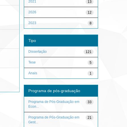
2021
13
2026
12
2023
8
Tipo
Dissertação
121
Tese
5
Anais
1
Programa de pós-graduação
Programa de Pós-Graduação em
33
Econ...
Programa de Pós-Graduação em
21
Gest...