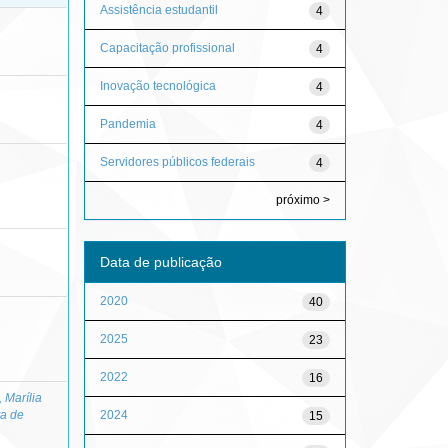
Assistência estudantil
4
Capacitação profissional
4
Inovação tecnológica
4
Pandemia
4
Servidores públicos federais
4
próximo >
Data de publicação
2020
40
2025
23
2022
16
, Marília
2024
a de
15