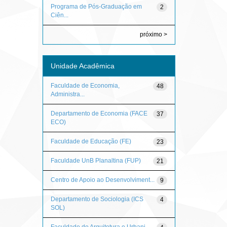
Programa de Pós-Graduação em
2
Ciên...
próximo >
Unidade Acadêmica
Faculdade de Economia,
48
Administra...
Departamento de Economia (FACE
37
ECO)
Faculdade de Educação (FE)
23
Faculdade UnB Planaltina (FUP)
21
Centro de Apoio ao Desenvolviment...
9
Departamento de Sociologia (ICS
4
SOL)
Faculdade de Arquitetura e Urbani...