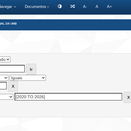
Navegar
Documentos
A-
A
A+
NAL DA UNB