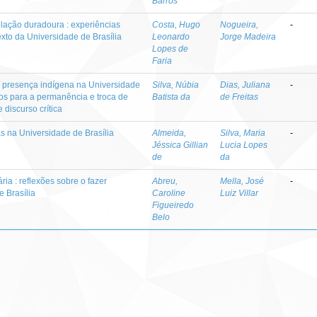
Barros
lação duradoura : experiências
Costa, Hugo
Nogueira,
-
xto da Universidade de Brasília
Leonardo
Jorge Madeira
Lopes de
Faria
da presença indígena na Universidade
Silva, Núbia
Dias, Juliana
-
hos para a permanência e troca de
Batista da
de Freitas
 discurso crítica
s na Universidade de Brasília
Almeida,
Silva, Maria
-
Jéssica Gillian
Lucia Lopes
de
da
ria : reflexões sobre o fazer
Abreu,
Mella, José
-
e Brasília
Caroline
Luiz Villar
Figueiredo
Belo