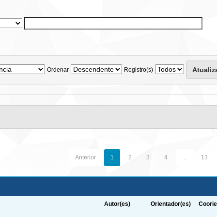
Ordenar
Registro(s)
Anterior
1
2
3
4
...
13
Autor(es)
Orientador(es)
Coorie