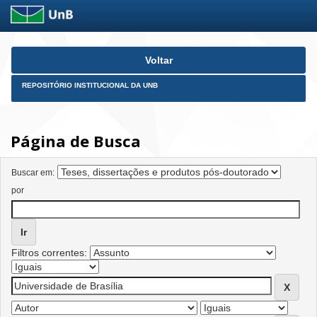
Skip
Voltar
navigation
REPOSITÓRIO INSTITUCIONAL DA UNB
Página de Busca
Buscar em:
por
Filtros correntes: