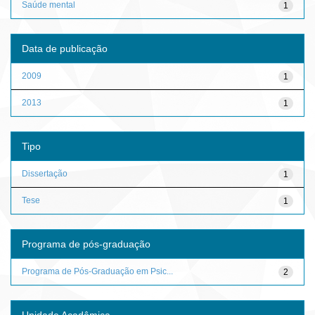
Saúde mental
1
Data de publicação
2009
1
2013
1
Tipo
Dissertação
1
Tese
1
Programa de pós-graduação
Programa de Pós-Graduação em Psic...
2
Unidade Acadêmica