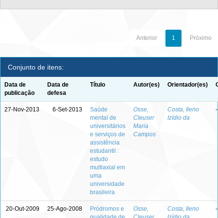
Anterior
1
Próximo
Conjunto de itens:
Data de
Data de
Título
Autor(es)
Orientador(es)
publicação
defesa
27-Nov-2013
6-Set-2013
Saúde
Osse,
Costa, Ileno
-
mental de
Cleuser
Izídio da
universitários
Maria
e serviços de
Campos
assistência
estudantil :
estudo
multiaxial em
uma
universidade
brasileira
20-Out-2009
25-Ago-2008
Pródromos e
Osse,
Costa, Ileno
-
qualidade de
Cleuser
Izídio da