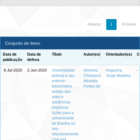
Anterior
1
Próximo
Conjunto de itens:
Data de
Data de
Título
Autor(es)
Orientador(es)
C
publicação
defesa
6-Jul-2020
2-Jun-2020
Universidade
Almeida,
Nogueira,
-
pública e seu
Christiane
Jorge Madeira
entorno :
Miranda
bibliometria,
Fontes de
estado das
artes e
evidências
empíricas :
lições para a
universidade
de Brasília no
seu
relacionamento
com sua