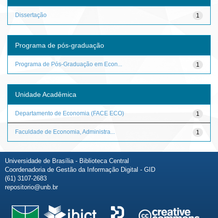
Dissertação
1
Programa de pós-graduação
Programa de Pós-Graduação em Econ...
1
Unidade Acadêmica
Departamento de Economia (FACE ECO)
1
Faculdade de Economia, Administra...
1
Universidade de Brasília - Biblioteca Central
Coordenadoria de Gestão da Informação Digital - GID
(61) 3107-2683
repositorio@unb.br