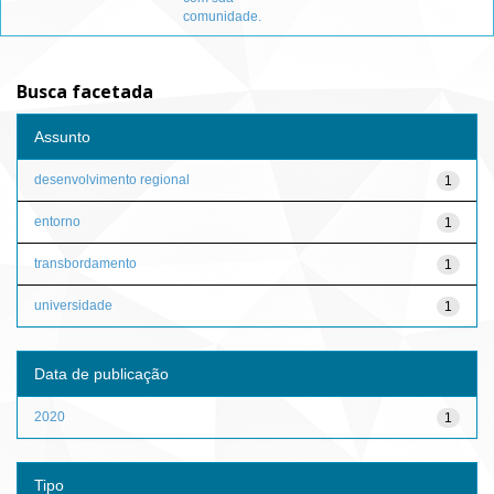
comunidade.
Busca facetada
Assunto
desenvolvimento regional
1
entorno
1
transbordamento
1
universidade
1
Data de publicação
2020
1
Tipo