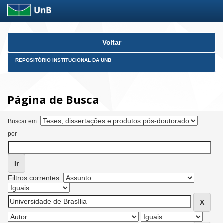
Skip
Voltar
navigation
REPOSITÓRIO INSTITUCIONAL DA UNB
Página de Busca
Buscar em:
por
Filtros correntes: