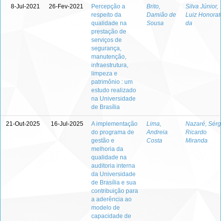
8-Jul-2021
26-Fev-2021
Percepção a
Brito,
Silva Júnior,
respeito da
Damião de
Luiz Honorat
qualidade na
Sousa
da
prestação de
serviços de
segurança,
manutenção,
infraestrutura,
limpeza e
patrimônio : um
estudo realizado
na Universidade
de Brasília
21-Out-2025
16-Jul-2025
A implementação
Lima,
Nazaré, Sérg
do programa de
Andreia
Ricardo
gestão e
Costa
Miranda
melhoria da
qualidade na
auditoria interna
da Universidade
de Brasília e sua
contribuição para
a aderência ao
modelo de
capacidade de