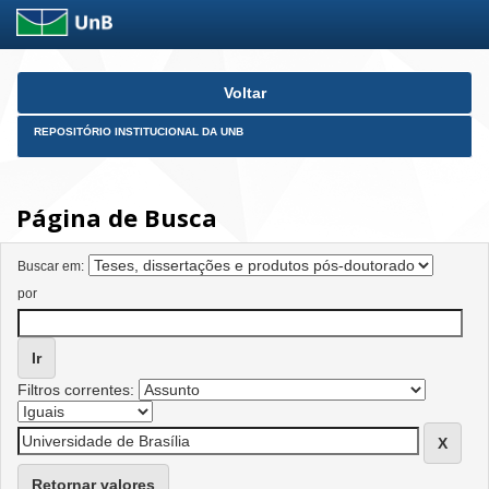
Skip
Voltar
navigation
REPOSITÓRIO INSTITUCIONAL DA UNB
Página de Busca
Buscar em:
por
Filtros correntes:
Retornar valores