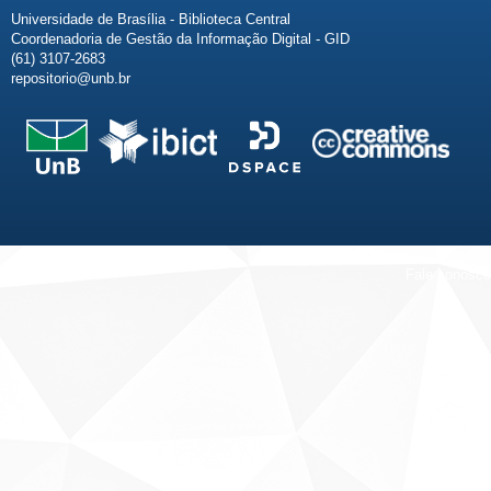
Universidade de Brasília - Biblioteca Central
Coordenadoria de Gestão da Informação Digital - GID
(61) 3107-2683
repositorio@unb.br
Fale conosco
Sobre