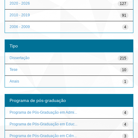
2020 - 2026
127
2010 - 2019
91
2006 - 2009
4
Tipo
Dissertação
215
Tese
10
Anais
1
Programa de pós-graduação
Programa de Pós-Graduação em Admi...
4
Programa de Pós-Graduação em Educ...
4
Programa de Pós-Graduação em Ciên...
3