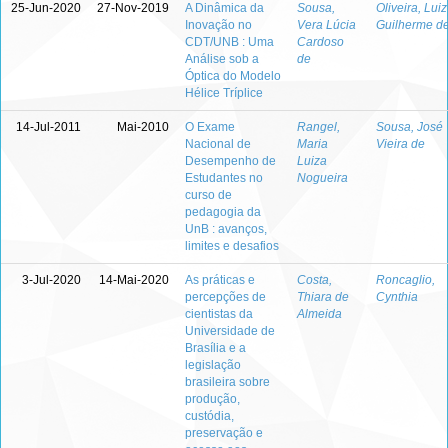
25-Jun-2020
27-Nov-2019
A Dinâmica da
Sousa,
Oliveira, Luiz
Inovação no
Vera Lúcia
Guilherme d
CDT/UNB : Uma
Cardoso
Análise sob a
de
Óptica do Modelo
Hélice Tríplice
14-Jul-2011
Mai-2010
O Exame
Rangel,
Sousa, José
Nacional de
Maria
Vieira de
Desempenho de
Luiza
Estudantes no
Nogueira
curso de
pedagogia da
UnB : avanços,
limites e desafios
3-Jul-2020
14-Mai-2020
As práticas e
Costa,
Roncaglio,
percepções de
Thiara de
Cynthia
cientistas da
Almeida
Universidade de
Brasília e a
legislação
brasileira sobre
produção,
custódia,
preservação e