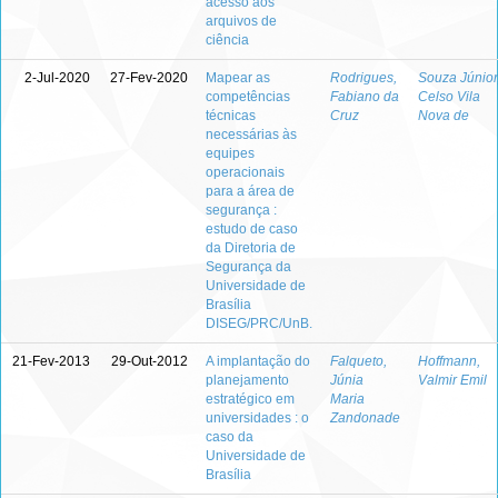
acesso aos
arquivos de
ciência
2-Jul-2020
27-Fev-2020
Mapear as
Rodrigues,
Souza Júnior
competências
Fabiano da
Celso Vila
técnicas
Cruz
Nova de
necessárias às
equipes
operacionais
para a área de
segurança :
estudo de caso
da Diretoria de
Segurança da
Universidade de
Brasília
DISEG/PRC/UnB.
21-Fev-2013
29-Out-2012
A implantação do
Falqueto,
Hoffmann,
planejamento
Júnia
Valmir Emil
estratégico em
Maria
universidades : o
Zandonade
caso da
Universidade de
Brasília