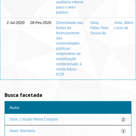
auditoria interna
para o setor
público
2-Jul-2020
28-Fev-2020
Diversidade das
Silva,
Ávila, Mário
fontes de
Fábio Felix
Lúcio de
financiamento
Souza da
das
universidades
públicas :
empréstimo de
amortização
condicionado à
renda futura -
ECR
Busca facetada
Autor
Osse, Cleuser Maria Campos
2
Abad, Maristela
1