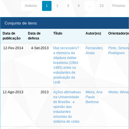
Anterior
1
2
3
4
...
23
Próximo
Conjunto de itens:
Data de
Data de
Título
Autor(es)
Orientador(e
publicação
defesa
12-Fev-2014
4-Set-2013
Mal necessário? :
Fernandes,
Pinto, Simon
a memória da
Analu
Rodrigues
ditadura militar
brasileira (1964-
1985) entre os
estudantes de
graduação da
UnB
12-Ago-2013
2013
Ações afirmativas
Meira, Ana
Weller, Wivia
na Universidade
Paula
de Brasília : a
Barbosa
opinião das
estudantes
oriundas do
sistema de cotas