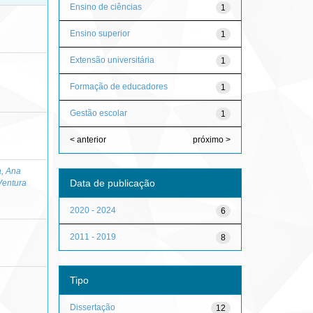
Ensino de ciências
1
Ensino superior
1
Extensão universitária
1
Formação de educadores
1
Gestão escolar
1
< anterior
próximo >
a, Ana
Data de publicação
Ventura
2020 - 2024
6
2011 - 2019
8
Tipo
Dissertação
12