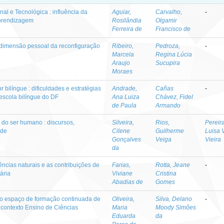
al e Tecnológica : influência da
Aguiar,
Carvalho,
-
aprendizagem
Rosilândia
Olgamir
Ferreira de
Francisco de
dimensão pessoal da reconfiguração
Ribeiro,
Pedroza,
-
Marcela
Regina Lúcia
Araujo
Sucupira
Moraes
r bilíngue : dificuldades e estratégias
Andrade,
Cañas
-
escola bilíngue do DF
Ana Luiza
Chávez, Fidel
de Paula
Armando
 do ser humano : discursos,
Silveira,
Rios,
Pereir
ade
Cilene
Guilherme
Luisa 
Gonçalves
Veiga
Vieira
da
ências naturais e as contribuições de
Farias,
Rotta, Jeane
-
ária
Viviane
Cristina
Abadias de
Gomes
o espaço de formação continuada de
Oliveira,
Silva, Delano
-
o contexto Ensino de Ciências
Maria
Moody Simões
Eduarda
da