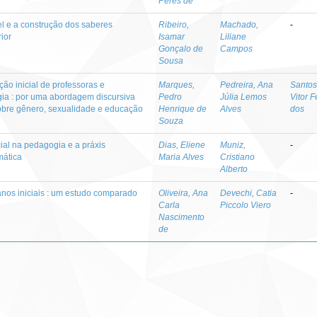
Peres de
l e a construção dos saberes
Ribeiro,
Machado,
-
ior
Isamar
Liliane
Gonçalo de
Campos
Sousa
ão inicial de professoras e
Marques,
Pedreira, Ana
Santos
gia : por uma abordagem discursiva
Pedro
Júlia Lemos
Vitor 
sobre gênero, sexualidade e educação
Henrique de
Alves
dos
Souza
cial na pedagogia e a práxis
Dias, Eliene
Muniz,
-
ática
Maria Alves
Cristiano
Alberto
nos iniciais : um estudo comparado
Oliveira, Ana
Devechi, Catia
-
Carla
Piccolo Viero
Nascimento
de