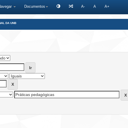
Navegar
Documentos
A-
A
A+
NAL DA UNB