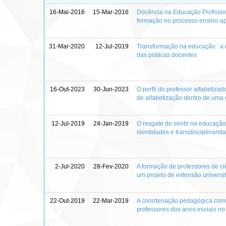
16-Mai-2016
15-Mar-2016
Docência na Educação Profission
formação no processo ensino-
31-Mar-2020
12-Jul-2019
Transformação na educação : a 
das práticas docentes
16-Out-2023
30-Jun-2023
O perfil do professor alfabetizado
de alfabetização dentro de uma 
12-Jul-2019
24-Jan-2019
O resgate do sentir na educação
identidades e transdisciplinarid
2-Jul-2020
28-Fev-2020
A formação de professores de ci
um projeto de extensão universit
22-Out-2019
22-Mar-2019
A coordenação pedagógica com
professores dos anos iniciais n